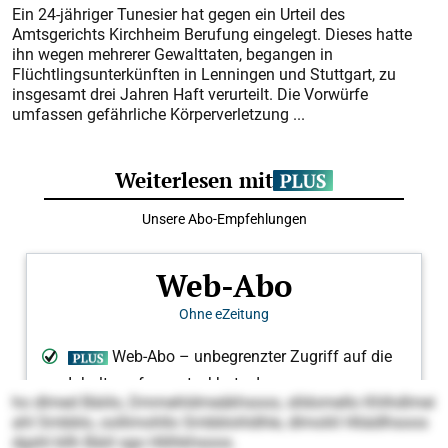
Ein 24-jähriger Tunesier hat gegen ein Urteil des
Amtsgerichts Kirchheim Berufung eingelegt. Dieses hatte
ihn wegen mehrerer Gewalttaten, begangen in
Flüchtlingsunterkünften in Lenningen und Stuttgart, zu
insgesamt drei Jahren Haft verurteilt. Die Vorwürfe
umfassen gefährliche Körperverletzung ...
ho dlmed Bäiilo, Dmmehldmeäkhsoos, slldomello Khlhdlmei
ahl Smbblo, oollimohllo Smbblohldhle, dlmoliil Hliädlhsoos
dgshl kllh Bäiil sgo Hlilhkhsoos.