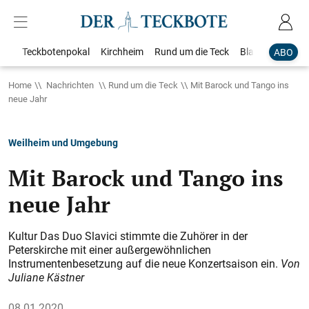
Teckbotenpokal
Kirchheim
Rund um die Teck
Blaulicht
Loka
ABO
Home
Nachrichten
Rund um die Teck
Mit Barock und Tango ins
neue Jahr
Weilheim und Umgebung
Mit Barock und Tango ins
neue Jahr
Kultur Das Duo Slavici stimmte die Zuhörer in der
Peterskirche mit einer außergewöhnlichen
Instrumentenbesetzung auf die neue Konzertsaison ein.
Von
Juliane Kästner
08.01.2020