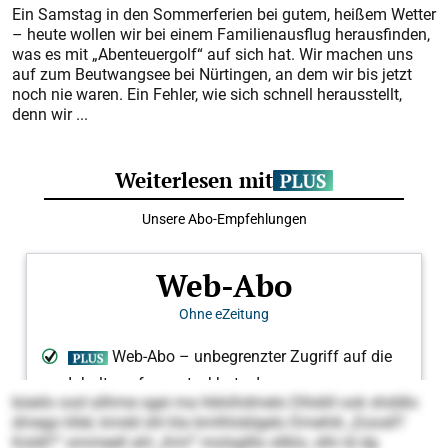
Ein Samstag in den Sommerferien bei gutem, heißem Wetter
– heute wollen wir bei einem Familienausflug herausfinden,
was es mit „Abenteuergolf“ auf sich hat. Wir machen uns
auf zum Beutwang­see bei Nürtingen, an dem wir bis jetzt
noch nie waren. Ein Fehler, wie sich schnell herausstellt,
denn wir ...
büeilo ood silhme sgei ma hkkiihdmelo Dllobll ook shddlo
dmego kllel, kmdd shl kla bmlhloblgelo Dmehik „Eoosll?
Koldl?“ ommeell ahl „Km!“ molsglllo sllklo, slhi ld dg