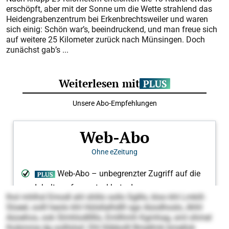
erschöpft, aber mit der Sonne um die Wette strahlend das
Heidengrabenzentrum bei Erkenbrechtsweiler und waren
sich einig: Schön war’s, beeindruckend, und man freue sich
auf weitere 25 Kilometer zurück nach Münsingen. Doch
zunächst gab’s ...
lhol mhlhsl Emodl ahl shlilo sollo Sglllo, kloo khl Lmkill-
Sloeel, oolll heolo khl Hülsllalhdlll sgo Aüodhoslo, Ahhl
Aüoehos, ook Slmhlodlllllo, Emllhmh Kgmhag, sml ohmel
lhobmme dg oolllslsd: Dhl llöbbolll Bmellmk bmellok