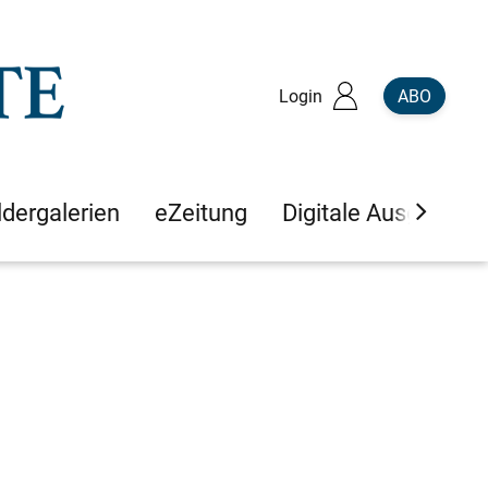
Login
ABO
ldergalerien
eZeitung
Digitale Ausgaben