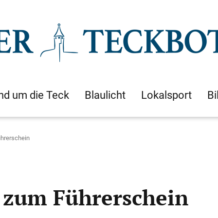
nd um die Teck
Blaulicht
Lokalsport
Bi
ührerschein
 zum Führerschein