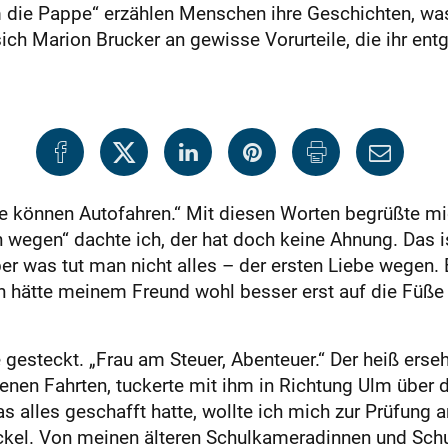
die Pappe“ erzählen Menschen ihre Geschichten, was si
sich Marion Brucker an gewisse Vorurteile, die ihr en
können Autofahren.“ Mit diesen Worten begrüßte mich
n wegen“ dachte ich, der hat doch keine Ahnung. Das 
er was tut man nicht alles – der ersten Liebe wegen.
h hätte meinem Freund wohl besser erst auf die Füße 
 gesteckt. „Frau am Steuer, Abenteuer.“ Der heiß erse
enen Fahrten, tuckerte mit ihm in Richtung Ulm über 
s alles geschafft hatte, wollte ich mich zur Prüfung
ckel. Von meinen älteren Schulkameradinnen und Sch