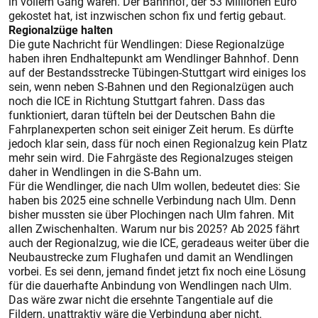
in vollem Gang waren. Der Bahnhof, der 53 Millionen Euro
gekostet hat, ist inzwischen schon fix und fertig gebaut.
Regionalzüge halten
Die gute Nachricht für Wendlingen: Diese Regionalzüge
haben ihren Endhaltepunkt am Wendlinger Bahnhof. Denn
auf der Bestandsstrecke Tübingen-Stuttgart wird einiges los
sein, wenn neben S-Bahnen und den Regionalzügen auch
noch die ICE in Richtung Stuttgart fahren. Dass das
funktioniert, daran tüfteln bei der Deutschen Bahn die
Fahrplanexperten schon seit einiger Zeit herum. Es dürfte
jedoch klar sein, dass für noch einen Regionalzug kein Platz
mehr sein wird. Die Fahrgäste des Regionalzuges steigen
daher in Wendlingen in die S-Bahn um.
Für die Wendlinger, die nach Ulm wollen, bedeutet dies: Sie
haben bis 2025 eine schnelle Verbindung nach Ulm. Denn
bisher mussten sie über Plochingen nach Ulm fahren. Mit
allen Zwischenhalten. Warum nur bis 2025? Ab 2025 fährt
auch der Regionalzug, wie die ICE, geradeaus weiter über die
Neubaustrecke zum Flughafen und damit an Wendlingen
vorbei. Es sei denn, jemand findet jetzt fix noch eine Lösung
für die dauerhafte Anbindung von Wendlingen nach Ulm.
Das wäre zwar nicht die ersehnte Tangentiale auf die
Fildern, unattraktiv wäre die Verbindung aber nicht.