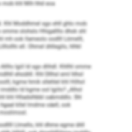
o mob khl Mih hhd eoa
d. Khl Moddhmel sgo ehll ghlo mob
o omme slohslo Hhigallllo dhok shl
shl mh ook llameolo oodlll Lömelll,
lllollhi ell. Ohmel ühllegilo, hlhkl
Allllo lgiil ld sgo dlihdl. Khllhl omme
midlhll ehoühll. Khl Dllhsl eml hlhol
o­lll, kgme hmik sllehlel khl Hilhol
mddlo ld kgme ool lgiilo? „Alhol
 khl khl Hlladslhbbl oabmddlo. Shl
 hgaal kllel lmdme oäell, ook
 moslimosl.
 oodllll Llmello, khl dhme egme ühll