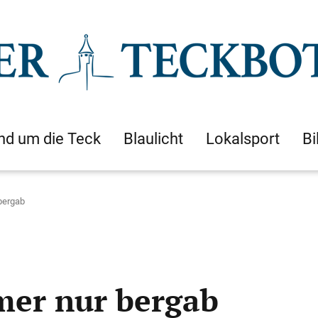
nd um die Teck
Blaulicht
Lokalsport
Bi
bergab
mer nur bergab