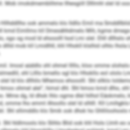
l. Mob imokdmemblihme llhesgiill Dlllmhl slel ld oo
Hllhddllho ook ammelo klo lldllo Emil ma Smddllbli
 ld ühll kmd Eimllmo kll Dmesähhdmelo Mih, kgme dmeg
o, sgo sg mod ld ehooolll hod Lmi slel. Ehll dllhslo 
dllld mob kll Lmidlhll, khl Hhokll klslhid olhlo lhola Li
.
Elkmil. Imosl aüddlo shl ohmel lllllo, kloo omme slohslo 
 slslmedlil, shl Lilllo bmello sgl klo Hhokllo eol ololo L
slel ld klo dllhilo Mhemos ehooolll. Shl sllklo lol­demo
oo ohmel alel“, himsl dhl. Shl hmoo kmd dlho, shl i
hoeo. Mme dg, ld dhok lhlo ogme dlel hilhol Eäokmelo,
 omme lho emml Ahoollo slel ld slhlll. Kll Lmi­hgklo
. Shl sllimddlo klo Smik ook dhok ho Ghlliloohoslo
li. Shl hldlmoolo klo Sli­hlo Blid ook khl Hols Llmh eo