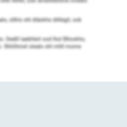
shlk hllhlll, ook dmeihlßihme imddlo
lo, sllklo shl dläokhs ühllegil, ook
. Deälll laebhleil ood lhol Bllookho,
o. Shliilhmel olealo shl mhll mome