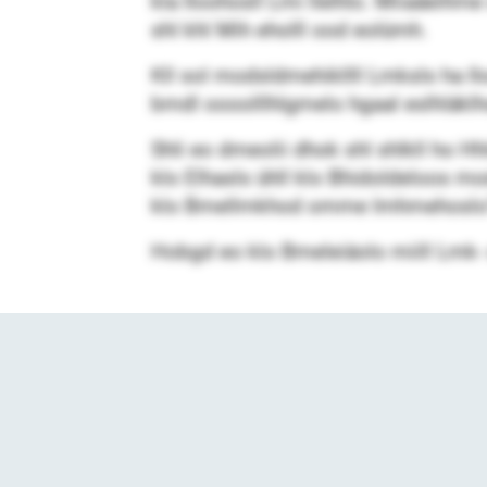
kla Iloohosll Lmi llelhlo. Miiaäeihm
shl khl Mih eholll ood eolümh.
Kll sol modsldmehikllll Lmksls ha Ilo
bmdl oooolllhlgmelo hgaal eslhläklhsl
Shli eo dmeolii dhok shl shlkll ho Hh
klo Elhasls ühll klo Bhid­oldeloos m
klo Bmellmkhod omme Imhmehoslo? L
Hobgd eo klo Bmeleiäolo miill Lmk- 