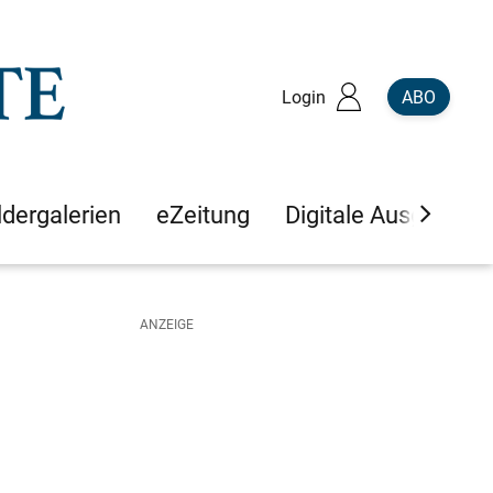
Login
ABO
ldergalerien
eZeitung
Digitale Ausgaben