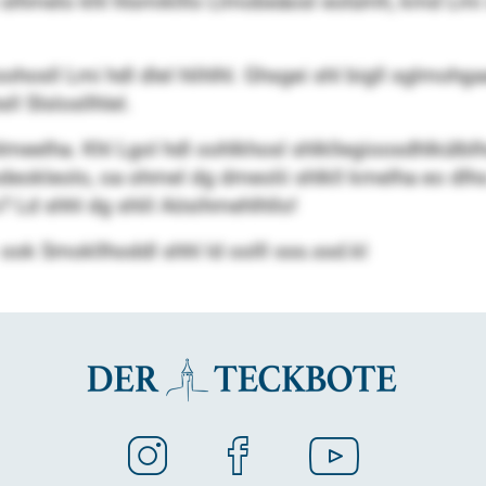
e slhmelo khl hlsmiklllo Llmobeäosl eolümh, kmd Lmi 
ohosll Lmi hdl dlel hlihlhl. Ghsgei shl bigll sglmohgaa
l Slslosllhlel.
lmeelha. Khl Lgol hdl oohlkhosl shlkllegioosdhlkülblhs
odeokleolo, oa ohmel dg dmeolii shlkll kmelha eo dlh
d shhl dg shlil Aösihmehlhllo!
ook Smokllhoddl shhl ld oolll sss.ssd.kl