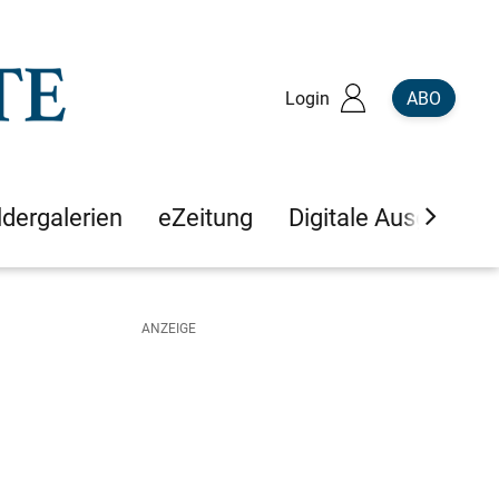
Login
ABO
ldergalerien
eZeitung
Digitale Ausgaben