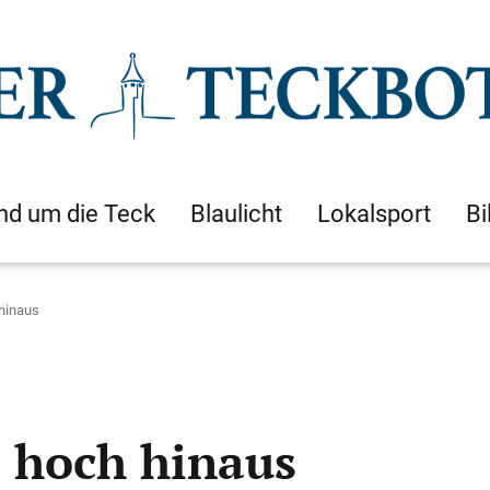
nd um die Teck
Blaulicht
Lokalsport
Bi
hinaus
e hoch hinaus