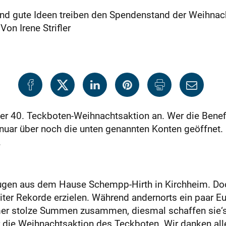
und gute Ideen treiben den Spendenstand der Weihna
Von Irene Strifler
er 40. Teckboten-Weihnachtsaktion an. Wer die Bene
Januar über noch die unten genannten Konten geöffnet
.
ugen aus dem Hause Schempp-Hirth in Kirchheim. Doc
ter Rekorde erzielen. Während andernorts ein paar Eur
r stolze Summen zusammen, diesmal schaffen sie‘s s
r die Weihnachtsaktion des Teckboten. Wir danken al