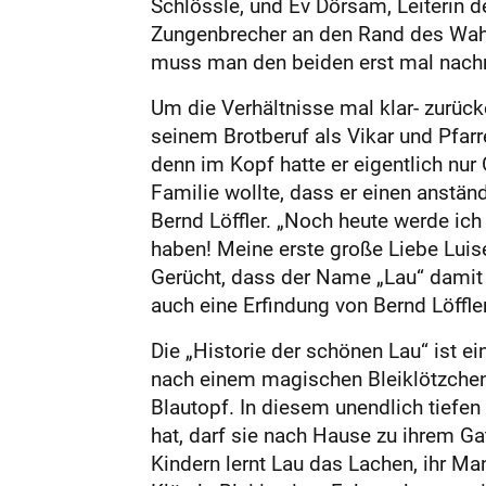
Schlössle, und Ev Dörsam, Leiterin d
Zungenbrecher an den Rand des Wahnsinn
muss man den beiden erst mal nachm
Um die Verhältnisse mal klar- zurück
seinem Brotberuf als Vikar und Pfarr
denn im Kopf hatte er eigentlich nur
Familie wollte, dass er einen anstän
Bernd Löffler. „Noch heute werde ich
haben! Meine erste große Liebe Luise
Gerücht, dass der Name „Lau“ damit
auch eine Erfindung von Bernd Löffler s
Die „Historie der schönen Lau“ ist e
nach einem magischen Bleiklötzchen
Blautopf. In diesem unendlich tiefen
hat, darf sie nach Hause zu ihrem G
Kindern lernt Lau das Lachen, ihr M