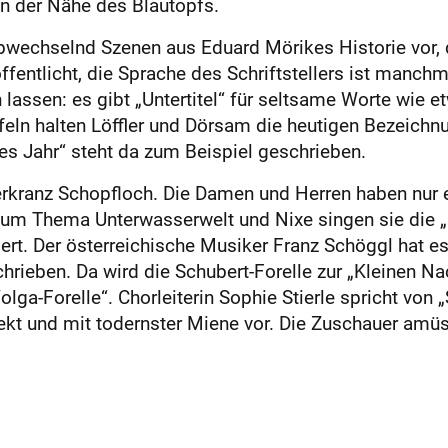
 in der Nähe des Blautopfs.
bwechselnd Szenen aus Eduard Mörikes Historie vor, 
fentlicht, die Sprache des Schriftstellers ist manch
 lassen: es gibt „Untertitel“ für seltsame Worte wie e
eln halten Löffler und Dörsam die heutigen Bezeichnun
es Jahr“ steht da zum Beispiel geschrieben.
rkranz Schopfloch. Die Damen und Herren haben nur e
zum Thema Unterwasserwelt und Nixe singen sie die „L
t. Der österreichische Musiker Franz Schöggl hat es 
ieben. Da wird die Schubert-Forelle zur „Kleinen Nach
olga-Forelle“. Chorleiterin Sophie Stierle spricht vo
fekt und mit todernster Miene vor. Die Zuschauer amüs