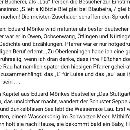
er Bücherei, als „Lau“ treiben die Besucher zur Eins
s: „S leit a Klötzle Blei glei bei Blaubeira, / glei be
achen! Die meisten Zuschauer schaffen den Spruch 
en: Eduard Mörike wird mitunter als bester deutscher 
er war er in Owen, Ochsenwang, Ötlingen und Nürtingen
 Gedichte und Erzählungen. Pfarrer war er nur notgedr
digen Beruf erlernt. „Zu Oberlenningen habe ich eine 
 rührselig, wenn ich dran denke, dass ihre Füßchen do
 Rau hat nämlich später den hiesigen Pfarrer geheirat
 zusammenhängt: das „L“ für Luise und das „au“ aus 
ein . . .
in Kapitel aus Eduard Mörikes Bestseller „Das Stuttga
, das unsichtbar macht, wandert der Schuster Seppe 
 und dunkelblauen See lebt die Wassernixe Lau. Erst w
atten, einem Wasserkönig im Schwarzen Meer. Mithilfe
ann holt sie nach Hause, sie bekommt bald ein Baby, 