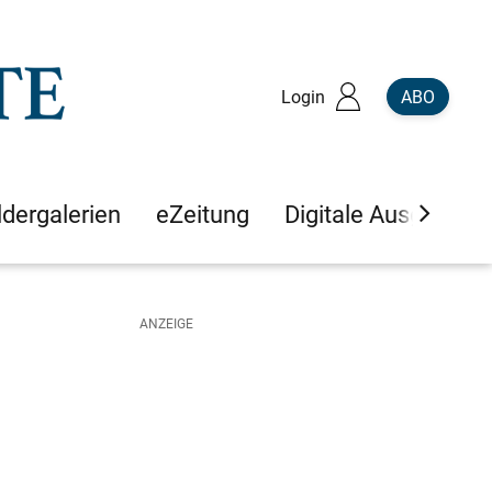
Login
ABO
ldergalerien
eZeitung
Digitale Ausgaben