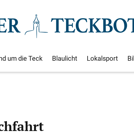
nd um die Teck
Blaulicht
Lokalsport
Bi
chfahrt