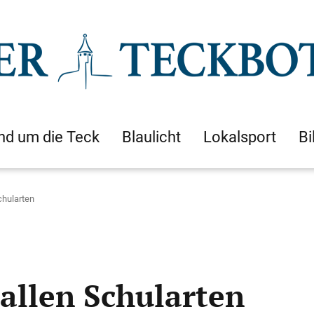
nd um die Teck
Blaulicht
Lokalsport
Bi
chularten
allen Schularten