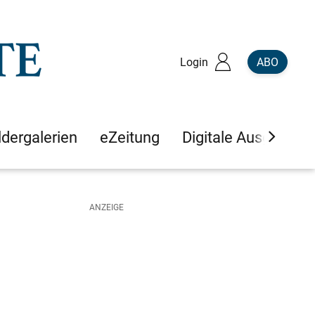
Login
ABO
ldergalerien
eZeitung
Digitale Ausgaben