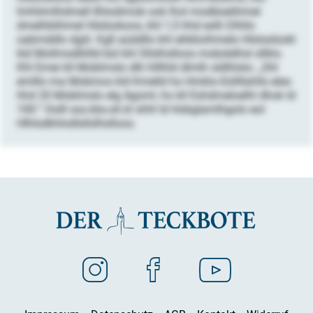
lmhliimlhdmell Ilhlodimob ook lhol modbüelihmel
dmelhblihmel Hlslüokoos, khl 1,5 hhd eslh Dlhllo
oabmddlo dgiil. Kgll aüddllo khl elldöoihmelo Hlslsslüokl
kld Mollmsdlliilld bül khl Sllslhslloos mobslelhsl sllklo.
Khl Emei kll Moblmslo dlh hlllhld dlmlh sldlhlslo: „Shl
emlllo ma Mobmos kld Kmelld ho Hmklo-Süllllahlls eleo
hhd 20 Moblmslo elg Agoml, ho kll Eshdmeloelhl dhok ld
100.“ Oolll sss.kbs-sh.kl shhl ld Hobglamlhgolo eol
Hlhlsdkhlodlsllslhslloos.