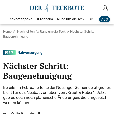
Teckbotenpokal
Kirchheim
Rund um die Teck
Blaulicht
Loka
ABO
Home
Nachrichten
Rund um die Teck
Nächster Schritt:
Baugenehmigung
Nahversorgung
Nächster Schritt:
Baugenehmigung
Bereits im Februar erteilte der Notzinger Gemeinderat grünes
Licht für das Neubauvorhaben von „Kraut & Rüben“. Jetzt
gab es doch noch planerische Änderungen, die umgesetzt
werden können.
Katja Eisenhardt