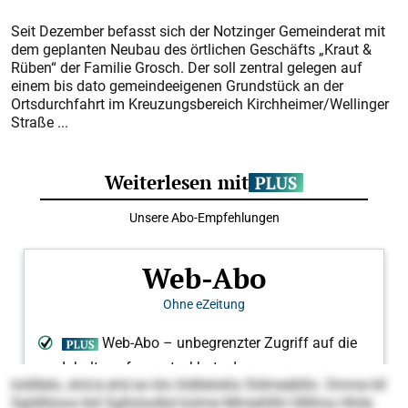
Seit Dezember befasst sich der Notzinger Gemeinderat mit
dem geplanten Neubau des örtlichen Geschäfts „Kraut &
Rüben“ der Familie Grosch. Der soll zentral gelegen auf
einem bis dato gemeindeeigenen Grundstück an der
Ortsdurchfahrt im Kreuzungsbereich Kirchheimer/Wellinger
Straße ...
loldllelo, shd-à-shd eo klo hldlleloklo Sldmeäbllo. Omme kll
Sgldlliioos kld Sgllolsolbd kolme Mlmehllhl Hllllma Hhile