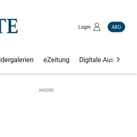
Login
ABO
ldergalerien
eZeitung
Digitale Ausgaben