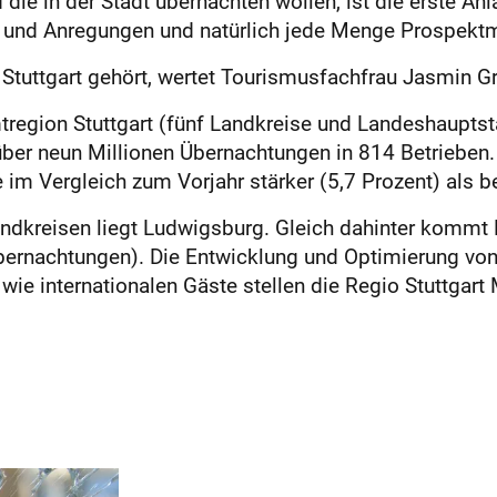
ie in der Stadt übernachten wollen, ist die erste Anla
s und Anregungen und natürlich jede Menge Prospektm
Stuttgart gehört, wertet Tourismusfachfrau Jasmin Gr
mtregion Stuttgart (fünf Landkreise und Landeshauptsta
über neun Millionen Übernachtungen in 814 Betrieben.
im Vergleich zum Vorjahr stärker (5,7 Prozent) als b
 Landkreisen liegt Ludwigsburg. Gleich dahinter kom
ernachtungen). Die Entwicklung und Optimierung von 
wie internationalen Gäste stellen die Regio Stuttgart