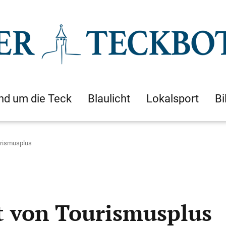
nd um die Teck
Blaulicht
Lokalsport
Bi
ourismusplus
rt von Tourismusplus