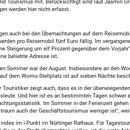
und Tourismus mit. Berücksichtigt sind laut Jasmin G
en werden hier nicht erfasst.
ngen auch bei den Übernachtungen auf dem Reisemobi
t werden pro Reisemobil fünf Euro fällig. Im vergange
ine Steigerung um elf Prozent gegenüber dem Vorjahr“
ne beliebte Adresse ist.
en Sommer war der August. Insbesondere an den Woch
r auf dem Womo-Stellplatz ist auf sieben Nächte besc
er Touristiker zeigt auch, dass es in der überwiegenden
leute. Und hier ist es an bestimmten Tagen schwer ei
htungsstatistik. Im Sommer in der Ferienzeit gehen
eitraum auch der Geschäftstourismus weniger ist“, we
ndes im i-Punkt im Nürtinger Rathaus. Für Tagestour