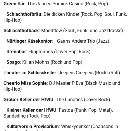
Green Bar
: The Jancee Pornick Casino (Rock, Pop)
Schlachthofbräu
: Die dicken Kinder (Rock, Pop, Soul, Funk,
Hip-Hop)
Schlachthofbäck
: Moodflow (Soul-, Funk- und Jazztracks)
Nürtinger Käsekontor
: Gaans Anders Trio (Jazz)
Brennbar
: Flippmanns (Cover-Pop, Rock)
Spago
: Kilian Mohns (Rock und Pop)
Theater im Schloss­keller
: Jeepers Creepers (Rock’n’Roll)
Cheerio Miss Sophie
: DJ Master P Eva (Black Music und
Hip-Hop)
Großer Keller der HfWU
: The Lunatics (Cover-Rock)
Kleiner Keller der HfWU
: Fastda (Punk, Pop, Metal),
Sanderling (Rock, Pop)
Kulturverein Provisorium
: Whiskydenker (Chansons in