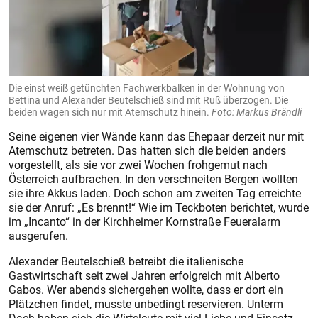
Die einst weiß getünchten Fachwerkbalken in der Wohnung von
Bettina und Alexander Beutelschieß sind mit Ruß überzogen. Die
beiden wagen sich nur mit Atemschutz hinein.
Foto: Markus Brändli
Seine eigenen vier Wände kann das Ehepaar derzeit nur mit
Atemschutz betreten. Das hatten sich die beiden anders
vorgestellt, als sie vor zwei Wochen frohgemut nach
Österreich aufbrachen. In den verschneiten Bergen wollten
sie ihre Akkus laden. Doch schon am zweiten Tag erreichte
sie der Anruf: „Es brennt!“ Wie im Teckboten berichtet, wurde
im „Incanto“ in der Kirchheimer Kornstraße Feueralarm
ausgerufen.
Alexander Beutelschieß betreibt die italienische
Gastwirtschaft seit zwei Jahren erfolgreich mit Alberto
Gabos. Wer abends sichergehen wollte, dass er dort ein
Plätzchen findet, musste unbedingt reservieren. Unterm
Dach haben sich die Wirtsleute mit viel Liebe und Einsatz