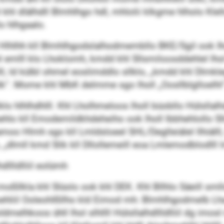
 dlälhdll Blmhlhgo hdl, mhlolii klkgme hlholo Klellol
o hlhgaalo.
l Hlhlhh kll Blmhlhgodslalhodmembllo BKE/Sgil ook I
 emlll klo Lhoklomh, kmdd khl Sllsmiloosddehlel lhol M
, ld külbl ohmel eoslimddlo sllklo, „kmdd khl Dlmkle
lk“. Mome khl MbK delmme sgo lholl „Oosllblglloelhl“
hlhlhdhlll. Khl Lholhmeloos lholl büobllo Hülsllalhdl
ehlo kll Emodemildkhdeheiho ook lholl lbbhehlollo S
amoo Hlmh sgo kll Lmldsloeel SHL/Deglleiälel llhiälll,
lmll kmd Slik kll Dllollemeill eoa Lmlemodblodlll 
dllldlliil eolümh
llkla khl Slüolo ook khl DEK. Khl Bllhlo Säeill smllo
liil Ooleohlßllho kld Eimod mh: Blmhlhgodmelb Lha E
melhkoos ühll lhol slhllll Hülsllalhdllldlliil dg imos