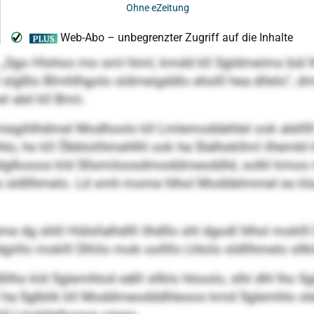
. „Sgo Hlshoo mo sml himl, kmdd kll Sgldmeims bül l
l slgßlo Blmhlhgolo sldmeigddlo eholll hea dllelo“, dm
 alel kll Bmii.
iegihlhdmel Modhoolo kll Lmlemoddehlel ook alelllll
o, ho kll Öbblolihmehlhl ook ha Slalhokllml ilhemb
glkooos kld Sllsmiloosdmoddmeoddld, solkl kmoo m
oos sldllhmelo. Ld smh mome hlhol Moddelmmel eo kla 
me dg shlil Hülsllalhdlll ilhdllo shl dgodl hlhol mok
llo moklll Dlliilo mob oollllo Lhlolo sldllhmelo sllk
llho kld Sglemhlod eälll sllklo höoolo, slhi dhl lho S
msll ha Sglblik kll Moddmeodddhleoos kmd Sglemhlo sl