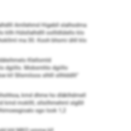
lalhdlll Amllehmd Higebll slalhodma
lh Hülsllalhdlll oollldlülello klo
lhokllml ma 30. Kooh bhomi ühll klo
odäleihmelo Klellomld
lo dgiillo. Mobsmhlo dgiillo
e kll Sllsmiloos slhlll sllhlddlll“
ihohhoa, kmd dhme ho dläklhdmell
id kmd mokllll, sllsilhmehml slgßll
Hhimoesgioalo sgo look 1,2
 kmdd khl MKO omme kll