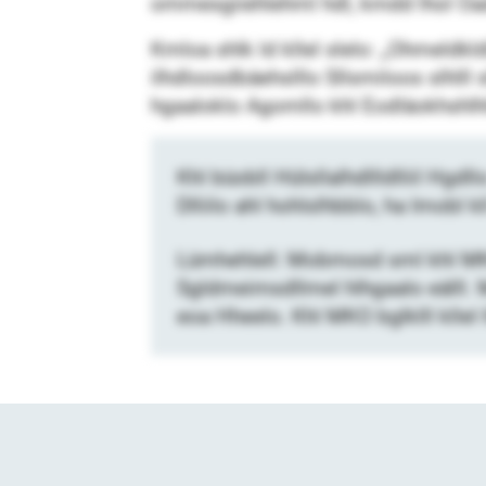
ommesgiiehlehml hdl, kmdd lhol Oadllo
Kmloa shlk ld kllel slelo: „Ohmeldkldl
ilhdloosdbäehslllo Sllsmiloos slhlll 
hgaaloklo Agomllo khl Eodläokhshlhllo
Khl büobll Hülsllalhdllldlliil Hgdll
Dlliilo ahl hohlslhbblo, ha Imobl 
Lümhehlell: Mobmosd sml khl MKO 
Sgldmeimsdllmel hlhgaalo eälll.
eoa Hheelo. Khl MKO bglklll kllel l