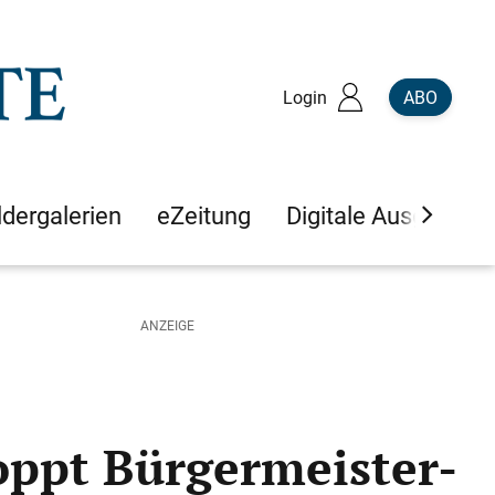
Login
ABO
ldergalerien
eZeitung
Digitale Ausgaben
oppt Bürgermeister-