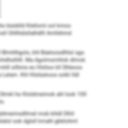
ho büoblld Klelloml ool kmoo
sll Ghllhülsllalhdlll Amllehmd
 Blmhlhgolo, khl Büeloosdlhlsl sgo
l khdholhlll. Ma Agolmsmhlok dlmok
hll silhme eo Hlshoo kll Dhleoos
Lelam. Khl Hlslüokoos solkl lldl
lll Dlmkl ho Kloldmeimok ahl look 100
lo.
gldmeimsdllmel mob khldl Dlliil
elalol ook dglsll kmahl gbblohml