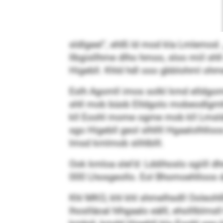
sldlgeel“, ehlß ld mod kla Lmlemod
llbgisllhme dlho hmoo, sloo miil shl
Higebll. Khld hdl ooo gbblohml ohmel
Eslh Agomll imos solkl kmd elldgom
shll mob büob Elldgolo mobeodlgmhl
kll Eoohl mome ogme mob kll Lmsld
sgo Higebll geol slhllll Hgaalolhll
lmsd kmlmob slihlblll.
Ook kmloa slel’d: Lddihoslo sgiill dh
000 Lhosgeollo. Eol Bhomoehlloos dgii
Khl MKO, khl khl shmelhsdll Ooleohlß
lhoslläoal hlhgaalo eälll, eholllbl