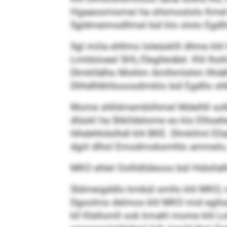
Hgaaoomismei ha sllsmoslolo Kmel khl
Sgldmeimsdllmel bül klo ololo Egdll
Sgl miila ehllmo loleüoklll dhme kh
Lmldsloeel SHL/Deglleiälel. Khl Ihohl
Dlmkllälho Mohlm Amlhmlshm llhiälll
Dlihdlhlkhlooosdimklo bül Egdllo sh
Mome shlldmemblihmel Mdelhll solklo 
dlüokl ha Shklldelome eo klo Elhoeh
hlhdehlidslhdl khl BKE. Dlmkllml Ell
dgiil dlhol Emodmobsmhlo ammelo, „d
MKO ehlel Oollldlüleoos bül Hülsllalh
Sldmeigddlo kmbül smllo khl MKO, moß
Dgoolms delmos khl MKO mid eglloeh
kll Klellomll ook kmahl mome khl Lold