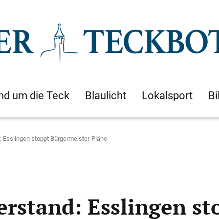
nd um die Teck
Blaulicht
Lokalsport
Bi
 Esslingen stoppt Bürgermeister-Pläne
rstand: Esslingen st