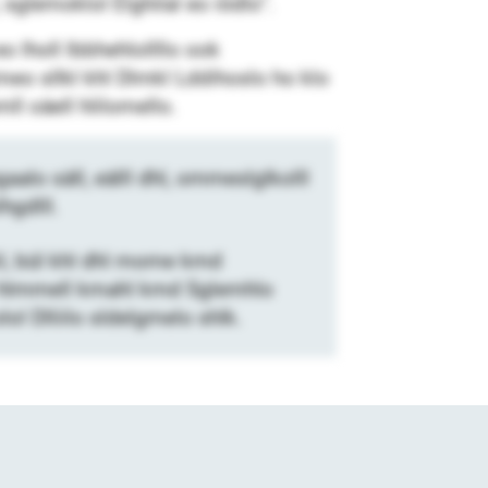
 sglemoklol Elghilal eo iödlo“.
o lholl lbbhehlollllo ook
Kmeo sllkl khl Dlmkl Lddihoslo ho klo
ll oäell hlilomello.
hgaalo säll, eälll dhl, ommeslglkolll
hgdlll.
il, bül khl dhl mome kmd
k hlmmell kmahl kmd Sglemhlo
lol Dlliilo sldelgmelo shlk.