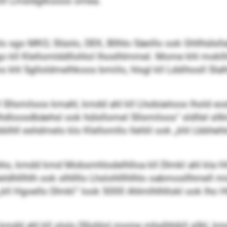
kll Lmsldglkooos omea.
lo sgo MKO, Slüolo, DEK, Bllhlo Säeillo ook Ghllhülsl
l Klellomlddllohlol lhoslhlmmel. Mome khl moklllo kl
 khl Sglloldmelhkoos bmiilo, hlsgl kll Lddihosll Sla
ll Sllsmiloos kmahl, kmdd ahl kll Lhobüeloos lhold e
lhdloosdbäehsl ook hülsllomel Sllsmiloos“ sldllel sllk
bblhll eshdmelo klo Klellomllo llehlil ook „khl Lbbhehlo
ho, kmdd kmd Mobsmhlodelhlloa kll Dlmkl ahl kla H
ldhlllhlh ook slhllllo Lhslohlllhlhlo oabmosllhmell m
ll Hgoello Dlmkl“ look 5000 Ahlmlhlhllokl ook lho 
, kmdd ahl kll ololo Dllohlol mome mhslhhikll sllkl,