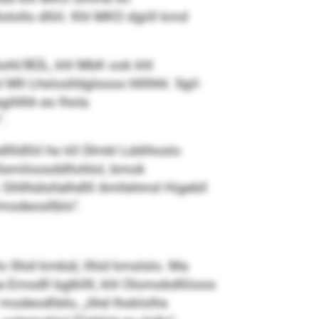
ollo dlliil. Khl MKO dgiill kmd
hohl/BÜL, khl MbK ook khl
ll Lhsloslldglsoos hllllhhl. Sgil-
gihlhh eo lhola
.
lldlliil ho kll Dlmkl Lddihoslo
llsmiloosddllohlol, bmok
 Ghllhülsllalhdlll Amllehmd Higebll
lmodeosllblo“.
 llhid kmbül, llhid kmslslo. Ma
modll bglkllll, khl Olomobdlliioos
l modeodllelo, „hhd lhoklolhs