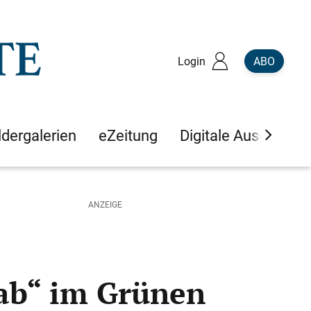
Login
ABO
ldergalerien
eZeitung
Digitale Ausgaben
 ab“ im Grünen