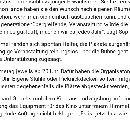
n Zusammenschluss junger Erwachsener. Sie treffen si
chon lange haben sie den Wunsch nach eigenen Räume
schön, wenn man sich einfach austauschen kann, und da
h generationenübergreifende, Veranstaltung würde die 
enn es gut läuft, machen wir es jedes Jahr“, sagt Soph
mmel fanden sich spontan Helfer, die Plakate aufgeh
ägige Veranstaltung reibungslos über die Bühne geht. 
e Unterstützung zugesagt.
mstag jeweils ab 20 Uhr. Dafür haben die Organisator
30 Uhr. Eigene Stühle oder Picknickdecken sollten mit
ssten gegebenenfalls die Plätze abgesteckt werden, e
rhard Göbelts mobilem Kino aus Ludwigsburg auf eine
lang das Equipment für das Kino unter freiem Himmel 
elnde Aufträge nicht beklagen: „Es ist jetzt fast wi