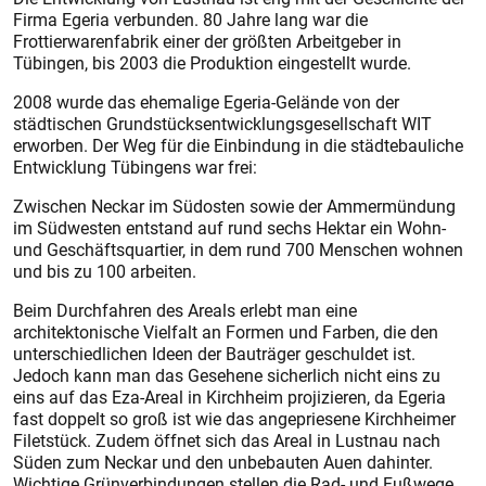
Firma Egeria verbunden. 80 Jahre lang war die
Frottierwarenfabrik einer der größten Arbeitgeber in
Tübingen, bis 2003 die Produktion eingestellt wurde.
2008 wurde das ehemalige Egeria-Gelände von der
städtischen Grundstücksentwicklungsgesellschaft WIT
erworben. Der Weg für die Einbindung in die städtebauliche
Entwicklung Tübingens war frei:
Zwischen Neckar im Südosten sowie der Ammermündung
im Südwesten entstand auf rund sechs Hektar ein Wohn-
und Geschäftsquartier, in dem rund 700 Menschen wohnen
und bis zu 100 arbeiten.
Beim Durchfahren des Areals erlebt man eine
architektonische Vielfalt an Formen und Farben, die den
unterschiedlichen Ideen der Bauträger geschuldet ist.
Jedoch kann man das Gesehene sicherlich nicht eins zu
eins auf das Eza-Areal in Kirchheim projizieren, da Egeria
fast doppelt so groß ist wie das angepriesene Kirchheimer
Filetstück. Zudem öffnet sich das Areal in Lustnau nach
Süden zum Neckar und den unbebauten Auen dahinter.
Wichtige Grünverbindungen stellen die Rad- und Fußwege