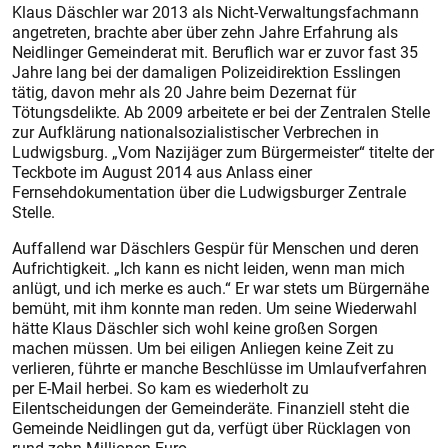
Klaus Däschler war 2013 als Nicht-Verwaltungsfachmann
angetreten, brachte aber über zehn Jahre Erfahrung als
Neidlinger Gemeinderat mit. Beruflich war er zuvor fast 35
Jahre lang bei der damaligen Polizeidirektion Esslingen
tätig, davon mehr als 20 Jahre beim Dezernat für
Tötungsdelikte. Ab 2009 arbeitete er bei der Zentralen Stelle
zur Aufklärung natio­nalsozialistischer Verbrechen in
Ludwigsburg. „Vom Nazijäger zum Bürgermeister“ titelte der
Teckbote im August 2014 aus Anlass einer
Fernsehdokumentation über die Ludwigsburger Zentrale
Stelle.
Auffallend war Däschlers Gespür für Menschen und deren
Aufrichtigkeit. „Ich kann es nicht leiden, wenn man mich
anlügt, und ich merke es auch.“ Er war stets um Bürgernähe
bemüht, mit ihm konnte man reden. Um seine Wiederwahl
hätte Klaus Däschler sich wohl keine großen Sorgen
machen müssen. Um bei eiligen Anliegen keine Zeit zu
verlieren, führte er manche Beschlüsse im Umlaufverfahren
per E-Mail herbei. So kam es wiederholt zu
Eilentscheidungen der Gemeinderäte. Finanziell steht die
Gemeinde Neidlingen gut da, verfügt über Rücklagen von