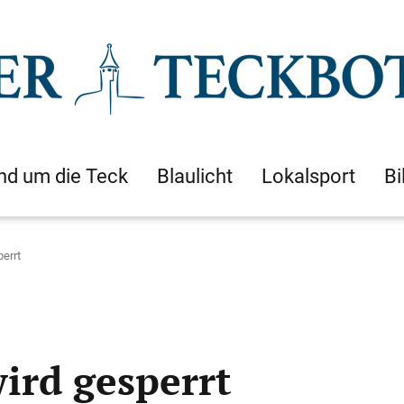
nd um die Teck
Blaulicht
Lokalsport
Bi
perrt
ird gesperrt