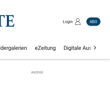
Login
ABO
ldergalerien
eZeitung
Digitale Ausgaben