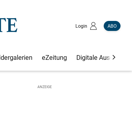
Login
ABO
ldergalerien
eZeitung
Digitale Ausgaben