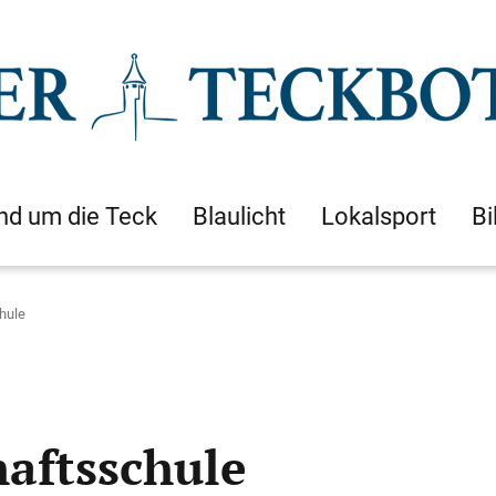
nd um die Teck
Blaulicht
Lokalsport
Bi
hule
aftsschule