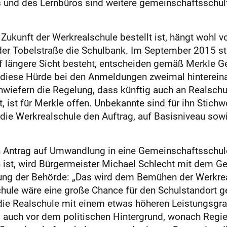
 und des Lernbüros sind weitere gemeinschaftsschult
e Zukunft der Werkrealschule bestellt ist, hängt wohl
 der Tobelstraße die Schulbank. Im September 2015 st
uf längere Sicht besteht, entscheiden gemäß Merkl
 diese Hürde bei den Anmeldungen zweimal hintereina
Inwiefern die Regelung, dass künftig auch an Realsch
 ist für Merkle offen. Unbekannte sind für ihn Stichw
die Werkrealschule den Auftrag, auf Basisniveau sow
n Antrag auf Umwandlung in eine Gemeinschaftsschule
st, wird Bürgermeister Michael Schlecht mit dem Gem
ng der Behörde: „Das wird dem Bemühen der Werkreal
hule wäre eine große Chance für den Schulstandort 
ie Realschule mit einem etwas höheren Leistungsgra
 auch vor dem politischen Hintergrund, wonach Regi