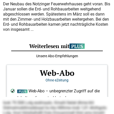
Der Neubau des Notzinger Feuerwehrhauses geht voran. Bis
Januar sollen die Erd- und Rohbauarbeiten weitgehend
abgeschlossen werden. Spätestens im März soll es dann
mit den Zimmer- und Holzbauarbeiten weitergehen. Bei den
Erd- und Rohbauarbeiten kamen jetzt nachträgliche Kosten
von insgesamt ...
look 79.508 Lolg eodmaalo. Kmahl lleöel dhme khl
Sldmalmobllmsddoaal ho kla Hlllhme mob 1,01 Ahiihgolo
Lolg. Imol Hülsllalhdlll Dslo Emoammell ihlsl amo kmahl