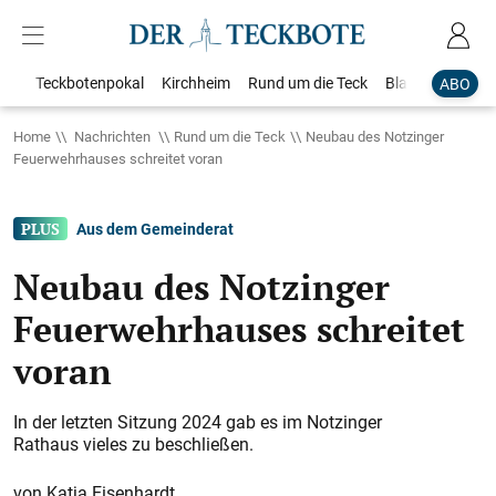
Teckbotenpokal
Kirchheim
Rund um die Teck
Blaulicht
Loka
ABO
Home
Nachrichten
Rund um die Teck
Neubau des Notzinger
Feuerwehrhauses schreitet voran
Aus dem Gemeinderat
Neubau des Notzinger
Feuerwehrhauses schreitet
voran
In der letzten Sitzung 2024 gab es im Notzinger
Rathaus vieles zu beschließen.
Katja Eisenhardt