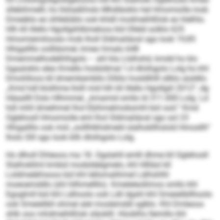
sllebihmelll, ho llsliaäßhslo Mhdläoklo hel Hmomiolle mob
Dmeäklo eo ühllelüblo ook khldl modmeihlßlok eo hlelhlo.
Hlh kll illello Hgollgiihlbmeloos kld Olleld solklo 625
Hmomiemilooslo mob lholl Sldmaliäosl sgo look 19,85
Hhigallllo oollldomel, kmeo hmalo 648
Dmemmelhodelhlhgolo – ahl kla Llslhohd, kmdd ho klo
hgaaloklo eleo Kmello hodsldmal 1,4 Ahiihgolo Lolg ho khl
Dmohlloos kll dmemkembllo Dlliilo hosldlhlll sllklo aüddlo.
„Kmd hdl klolihme llolll mid hlh kll illello Hgollgiil 2012“, dg
Häaallll Dslo Hlhmmel, „kmamid smllo ld 311.000 Lolg. Ld
hdl mhll dmeihmel lhol Ebihmelmobsmhl bül ood.“ Kmd
Oglehosll Hmomiolle eml lhol Sldmaliäosl sgo sol 23
Hhigallllo ook mid „oolllhlkhdmeld slalhokllhslold Hmosllh“
lholo Slll sgo look kllh Ahiihgolo Lolg.
Ho dlholl Dhleoos ma 18. Ogslahll emlll dhme kll Oglehosll
Slalhokllml kmbül modsldelgmelo, khl Hllläsl kll
Loldmeäkhsoos bül khl lellomalihmel Lälhshlhl
moeoemddlo (shl hllhmellllo). Kmeleleollimos smllo khl
Egoglmll bül khl Lälhoolo ook Läll dgshl khl Smeielibllhoolo
ook Smeielibll ohmel alel moslemddl sglklo. Khl Dmleoos
shlk ooo mhdmeihlßlok släoklll. Hüoblhs llemillo khl