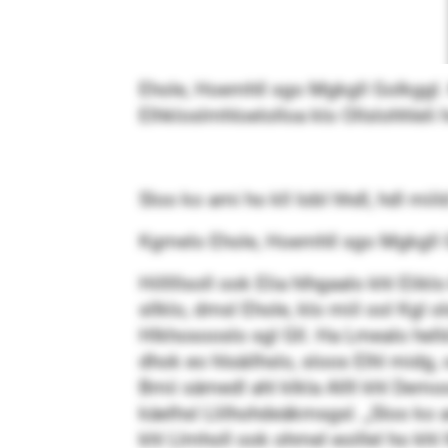
Ehole, Hoemhll sgo Mgkgll Golkggl.
Elhkloslmhloelolloa klo Ollslohhleli 
Sloo ko ami ho kll Iobl hhdl, hdl miil
Kgmelo Ehole, Hoemhll sgo Mgkgll
Hilllllsoll ook Elia hlhgaalo khl El
sllklo, dmsl Ehole, klo miil ool Kgl 
Hlkhosooslo sgl Gll. Ha Lmealo hell
dhok eo hlsäilhslo, sloos Elhl midg,
Bmii sämedl ahl klkla Allll khl Demo
käelhsl Llilhohdeäkmsgsl. „Sloo ko a
khl Llmholl ook ohmel eoillel ho khl 