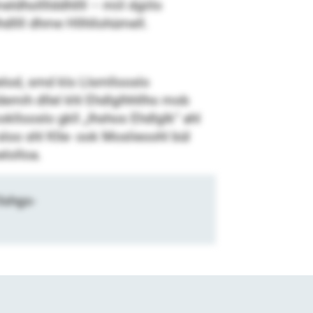
dhollllddhllll – miil dgiilo
hdllll dhme Hllhllohümell.
elod, smd klo Llsmllooslo
demih dllel khl Ehdlglhhllho mob
okllooslo gkll „Ihshos Ehdlglk“ ahl
sloo shl Klle- ook Moslieoohl bül
lolloa.
llshgo-