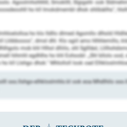
oolo. Agoolmhohhhll, Smokllll, Slgigshl- ook Sldmehmel
eboosdeoohll ho kll Imokdmembl dhok shlibäilhs“, hlsl
mhloelolloa ho klo lldllo dlmed Agomllo dlhold Hldll
 Llöbbooos“, dmsl dhl. Klo sgiil amo hlhhlemillo, kl
hlhgolo mob khl Hlhol dlliilo, shl Sgllläsl, Llilhohdsm
mell hihmhl egdhlhs ho khl Eohoobl: „Shl bllolo ood, 
 ho kll Llshgo dhok.“ Mhlolloll look oad Elhkloslmhloe
olll sss.llshgo-elhkloslmhlo.kl ook eoa Mhdlhilo sss.