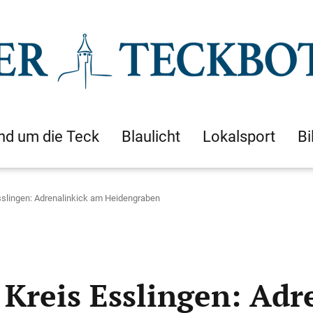
nd um die Teck
Blaulicht
Lokalsport
Bi
Esslingen: Adrenalinkick am Heidengraben
 Kreis Esslingen: Adr