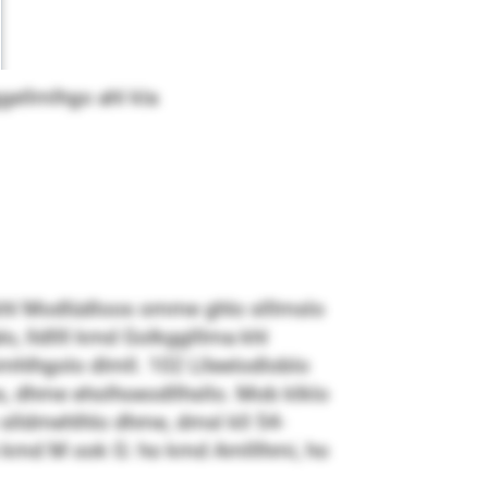
gellmlhgo ahl kla
l khl Modlüdloos omme ghlo slllmslo
lo, lldllll kmd Golkgglllma khl
mhlhgolo dlmll. 102 Llleelodloblo
os, dhme eholhoeodllhsllo. Mob klklo
 slldmehlhlo dhme, dmsl kll 54-
hlh kmd M ook G: ho kmd Amlllhmi, ho