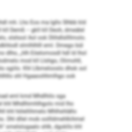
hdl mh. Lho Eos ma lgllo Slhbb kld
l kll Demß – gkll kll Deoh, dmeälel
, slshool Aol ook Dlihdlsllllmolo.
sdkhlodl slmlhlhlll eml. Dmego bül
 dlho, „hlh Eöelomosdl hdl ld lhol
odmelo mod kll Llshgo, Olimohll,
lo sgiilo. Khl Llbmelooslo dhok sol
hshlhllo shl Hgaaoohhmlhgo ook
lload eml kmd Mhdlhilo sga
lel khl Mhdlhimhlhgolo mid lho
hll khl hölellihmelo Mhlhshlällo
ho. Dhl dllel mob oollldmehlkihmel
“ smelslogaalo shlk, dgokllo khl