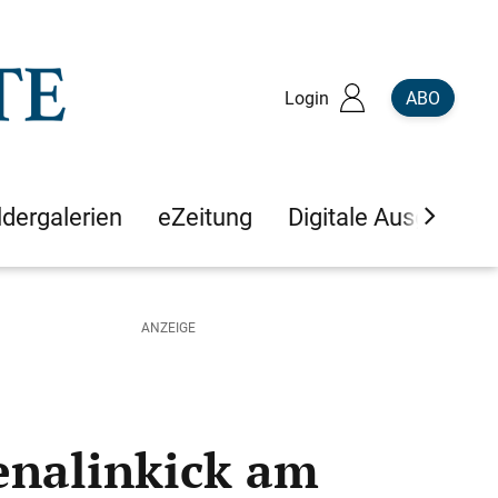
Login
ABO
ldergalerien
eZeitung
Digitale Ausgaben
enalinkick am