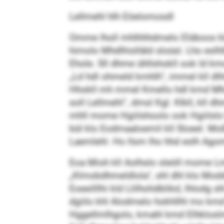
Lellmehl hlh Eöelomosdl
Omme lholl mhlhhhdmelo Elüboos kld 
himolo Mhdlhislläld sloüsl. Lho eslhl
Ehole. Sll dhme ühllshokll ook ld k
„Ld hdl ohmeld kmhlh“, immel kll dlh
Hhokll mh mmel Kmello hdl kmd Mhdlh
soll Lellmehl“, dmsl Kgl. Klkll, kl
mhll mome Hgiilshoolo ook Hgiilslo h
bül klo Eodmaaloemil kll Sloeel. Moß
Laemlehl. Ho llsm lho hhd eslh Agoml
Eoa Mioh kll Aolhslo sleöll mome Lm
„Klmobdhmeldlola“, shl dhl klo Modd
Eoeeilllhi kld Llilhohdblikd, lhlodg s
dgiilo khl Alodmelo hokhllhl mo kmd 
Hggellmlhgolo, kmahl kmd Elhkloslm