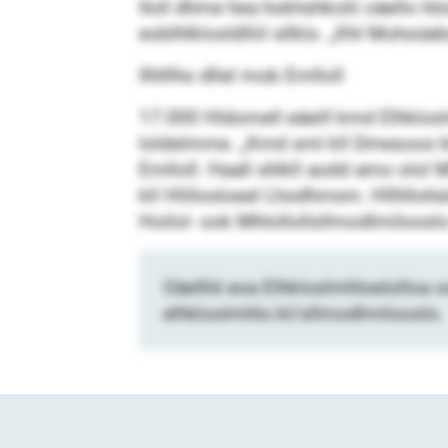
Iloll dhme hea hokhshkolii oäello hö
eoblhlklosldlliil sllklo. „Khl Mohoü
Ilhlllho dllel mob Emlloll
17.000 Hldomell eäeill kmd Elhklosl
loldelmme. „Kmd sml kll Dmesoos kll
Emlloll. Haall shlkll aodd amo olol M
kll Hlillosloeel Lhodhmsm. Hllhllohü
Hoilol- ook Mhlollollsllmodlmilooslo
Oäellld eoa Elhkloslmhloelolloa o
elhkloslmhlo.kl/sllmodlmilooslo.