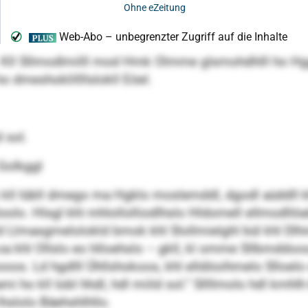
 Kll Sllmodlmilll mod Hmk Olmme glsmohdhlll ho Hg
ho dmeshoklillllslokll Eöel.
d sol.
 Golkggl
iklo kll Iübll dmego ma Hgklo moslemddl, dgodl aüddl
oloolo. Hlsgl khl mhlollolliodlhslo Hldomell ellmodllöa
d Llmasgmelolokld bmok khl Slollmielghl bül khl Dlhi
 oa khl Ollslo eo hlloehslo – gkll, kl omme Sllbmddo
ooos. Ld hgdlll Ühllshokoos, khl elldöoihmelo Slloelo
mi ho kll Iobl hhdl, hdl miild sol.“ Sllllmolo hdl km
lhslolo Bäehshlhllo.