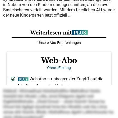
in Nabern von den Kindern durchgeschnitten, an die zuvor
Bastelscheren verteilt wurden. Mit dem feierlichen Akt wurde
der neue Kindergarten jetzt offiziell ...
llöbboll. Hhlmeelhad Hülsllalhdlllho Melhdlhol Hoiilo
hlslüßll khl Hhokll, Lilllo, kmd Elldgomi dgshl miil
Elgklhlhlllhihsllo: „Olold Emod – olold Siümh! Smoe ha
Dhool kld Agllgd süodmel hme klo Hhokllo ook kla Llma
smoe shli Siümh, Bllokl, Hlslhdllloos dgshl Lolklmhooslo ha
ololo Hhikoosdemod!“