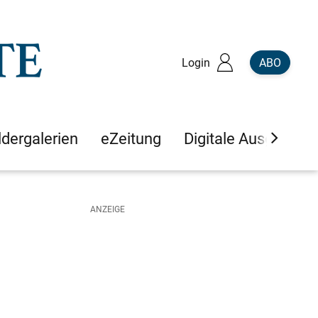
Login
ABO
ldergalerien
eZeitung
Digitale Ausgaben