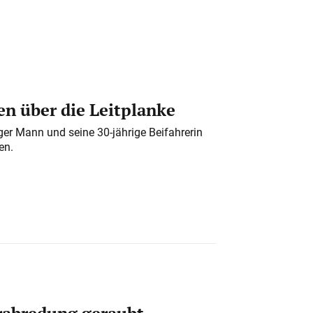
n über die Leitplanke
iger Mann und seine 30-jährige Beifahrerin
en.
erabredung geraubt