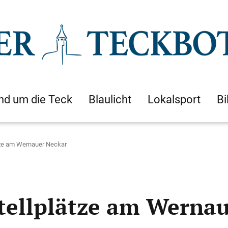
nd um die Teck
Blaulicht
Lokalsport
Bi
ze am Wernauer Neckar
ellplätze am Wernau