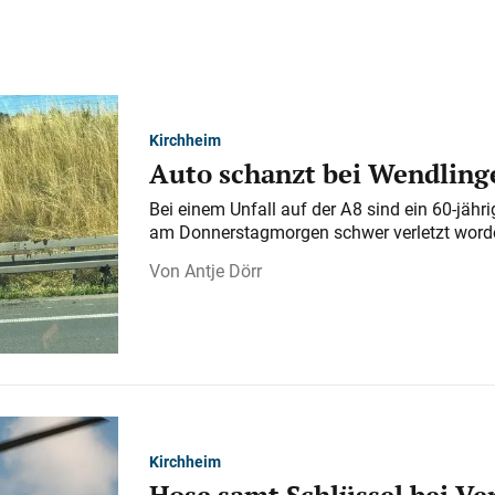
Kirchheim
Auto schanzt bei Wendlinge
Bei einem Unfall auf der A 8 sind ein 60-jähr
am Donnerstagmorgen schwer verletzt word
Antje Dörr
Kirchheim
Hose samt Schlüssel bei V