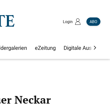
Login
ABO
ldergalerien
eZeitung
Digitale Ausgaben
er Neckar