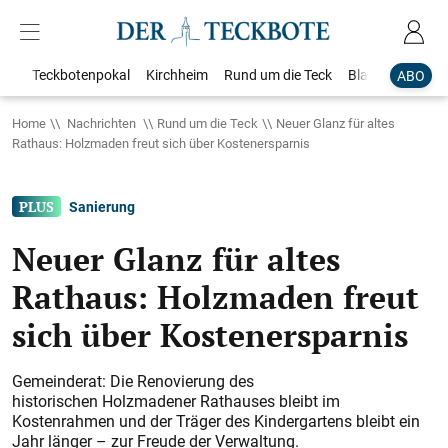
Teckbotenpokal
Kirchheim
Rund um die Teck
Blaulicht
Loka
ABO
Home
Nachrichten
Rund um die Teck
Neuer Glanz für altes
Rathaus: Holzmaden freut sich über Kostenersparnis
Sanierung
Neuer Glanz für altes
Rathaus: Holzmaden freut
sich über Kostenersparnis
Gemeinderat: Die Renovierung des
historischen Holzmadener Rathauses bleibt im
Kostenrahmen und der Träger des Kindergartens bleibt ein
Jahr länger – zur Freude der Verwaltung.