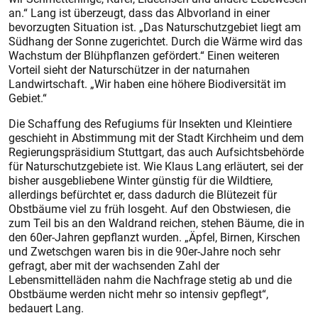
an.“ Lang ist überzeugt, dass das Albvorland in einer
bevorzugten Situation ist. „Das Naturschutzgebiet liegt am
Südhang der Sonne zugerichtet. Durch die Wärme wird das
Wachstum der Blühpflanzen gefördert.“ Einen weiteren
Vorteil sieht der Naturschützer in der naturnahen
Landwirtschaft. „Wir haben eine höhere Biodiversität im
Gebiet.“
Die Schaffung des Refugiums für Insekten und Kleintiere
geschieht in Abstimmung mit der Stadt Kirchheim und dem
Regierungspräsidium Stuttgart, das auch Aufsichtsbehörde
für Naturschutzgebiete ist. Wie Klaus Lang erläutert, sei der
bisher ausgebliebene Winter günstig für die Wildtiere,
allerdings befürchtet er, dass dadurch die Blütezeit für
Obstbäume viel zu früh losgeht. Auf den Obstwiesen, die
zum Teil bis an den Waldrand reichen, stehen Bäume, die in
den 60er-Jahren gepflanzt wurden. „Äpfel, Birnen, Kirschen
und Zwetschgen waren bis in die 90er-Jahre noch sehr
gefragt, aber mit der wachsenden Zahl der
Lebensmittelläden nahm die Nachfrage stetig ab und die
Obstbäume werden nicht mehr so intensiv gepflegt“,
bedauert Lang.