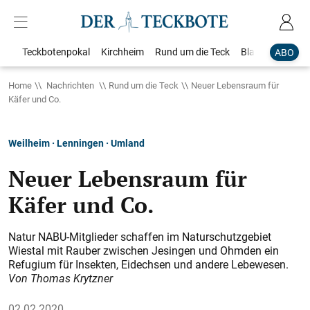
Teckbotenpokal
Kirchheim
Rund um die Teck
Blaulicht
Loka
ABO
Home
Nachrichten
Rund um die Teck
Neuer Lebensraum für
Käfer und Co.
Weilheim · Lenningen · Umland
Neuer Lebensraum für
Käfer und Co.
Natur NABU-Mitglieder schaffen im Naturschutzgebiet
Wiestal mit Rauber zwischen Jesingen und Ohmden ein
Refugium für Insekten, Eidechsen und andere Lebewesen.
Von Thomas Krytzner
02.02.2020