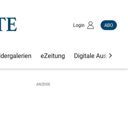
Login
ABO
ldergalerien
eZeitung
Digitale Ausgaben