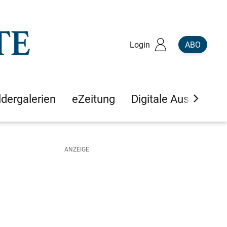
Login
ABO
ldergalerien
eZeitung
Digitale Ausgaben