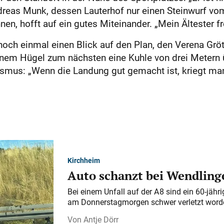
ndreas Munk, dessen Lauterhof nur einen Steinwurf vom
hnen, hofft auf ein gutes Miteinander. „Mein Ältester f
 noch einmal einen Blick auf den Plan, den Verena Gröt
inem Hügel zum nächsten eine Kuhle von drei Metern
ismus: „Wenn die Landung gut gemacht ist, kriegt man
Kirchheim
Auto schanzt bei Wendlinge
Bei einem Unfall auf der A 8 sind ein 60-jähr
am Donnerstagmorgen schwer verletzt word
Antje Dörr