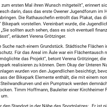
 zum ersten Mal ihren Wunsch mitgeteilt“, erinnert si
desch darin, dass das erste Owener Jugendforum im H
ubringen. Die Rathauschefin entrollt das Plakat, das d
“ Bikepark vorstellen. Vereinbart wurde, die Jugendlic
Sie sollten auch sehen, dass es sich eventuell finanzi
st“, erläutert Verena Grötzinger.
ie Suche nach einem Grundstück. Städtische Flächen 
schutz. Für das Areal im Äule war ein Flächentausch 
möglichte das Projekt“, betont Verena Grötzinger, die
park realisieren zu können. Dem Okay der Unteren Na
lagen wurden von den Jugendlichen besichtigt, bevo
dass der Bikepark Elemente enthält, die mit einem no
Steilwandkurven und ein Pumptrack werden demnächst
ocken. Timm Hoffmann, Bauleiter einer Kirchheimer Fi
n um.
r den Standort in der Nähe des Sportplatzes: „Er ist n