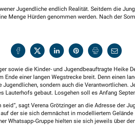
ener Jugendliche endlich Realität. Seitdem die Jung
 eine Menge Hürden genommen werden. Nach der Somme
er sowie die Kinder- und Jugendbeauftragte Heike Dei
am Ende einer langen Wegstrecke breit. Denn einen l
e Jugendlichen, sondern auch die Verantwortlichen. Je
es Lauterhofs gebaut. Losgehen soll es Anfang Septe
en seid“, sagt Verena Grötzinger an die Adresse der Ju
auf der sie sich demnächst in modelliertem Gelände 
ner Whats­app-Gruppe hielten sie sich jeweils über de