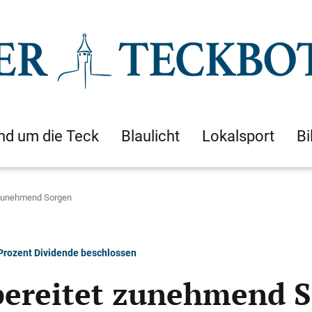
nd um die Teck
Blaulicht
Lokalsport
Bi
t zunehmend Sorgen
Prozent Dividende beschlossen
 bereitet zunehmend 