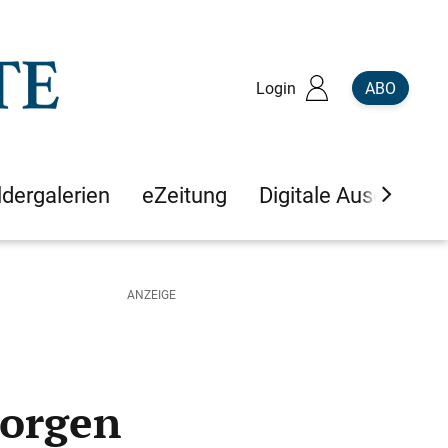
Login
ABO
ldergalerien
eZeitung
Digitale Ausgaben
Sorgen