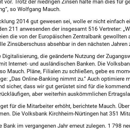
 vor. Trotz der niedrigen Zinsen halte man dies für gere
ng“, so Wolfgang Mauch.
lung 2014 gut gewesen sei, wolle er nicht einfach e
den 211 anwesenden der insgesamt 516 Vertreter: „W
ien die von der Europäischen Zentralbank gewollten a
lle Zinsüberschuss absehbar in den nächsten Jahren
Digitalisierung, die geänderte Nutzung der Zugangswe
 Internet- und ausländischen Banken. Die Volksbank 
 so Mauch. Pläne, Filialen zu schließen, gebe es mom
e: „Das Online-Banking nimmt zu.“ Auch optimiere ma
ind sicher, dass wir gut gerüstet sind für die komme
ückläufigen, aber weiterhin auskömmlichen Ertragsla
 für die Mitarbeiter erhöht, berichtete Mauch. Über
n. Die Volksbank Kirchheim-Nürtingen hat 351 Mitar
die Bank im vergangenen Jahr erneut zulegen. 1 798 