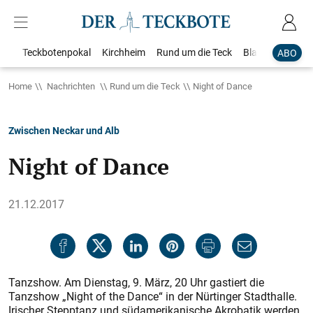
Teckbotenpokal
Kirchheim
Rund um die Teck
Blaulicht
Loka
ABO
Home
Nachrichten
Rund um die Teck
Night of Dance
Zwischen Neckar und Alb
Night of Dance
21.12.2017
Tanzshow. Am Dienstag, 9. März, 20 Uhr gastiert die
Tanzshow „Night of the Dance“ in der Nürtinger Stadthalle.
Irischer Stepptanz und südamerikanische Akrobatik werden