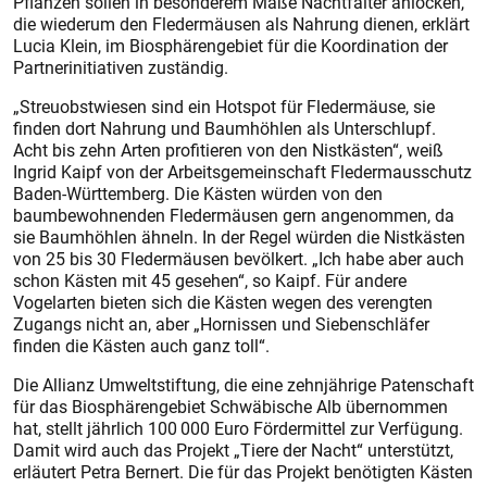
Pflanzen sollen in besonderem Maße Nachtfalter anlocken,
die wiederum den Fledermäusen als Nahrung dienen, erklärt
Lucia Klein, im Biosphärengebiet für die Koordination der
Partnerinitiativen zuständig.
„Streuobstwiesen sind ein Hotspot für Fledermäuse, sie
finden dort Nahrung und Baumhöhlen als Unterschlupf.
Acht bis zehn Arten profitieren von den Nistkästen“, weiß
Ingrid Kaipf von der Arbeitsgemeinschaft Fledermausschutz
Baden-Württemberg. Die Kästen würden von den
baumbewohnenden Fledermäusen gern angenommen, da
sie Baumhöhlen ähneln. In der Regel würden die Nistkästen
von 25 bis 30 Fledermäusen bevölkert. „Ich habe aber auch
schon Kästen mit 45 gesehen“, so Kaipf. Für andere
Vogelarten bieten sich die Kästen wegen des verengten
Zugangs nicht an, aber „Hornissen und Siebenschläfer
finden die Kästen auch ganz toll“.
Die Allianz Umweltstiftung, die eine zehnjährige Patenschaft
für das Biosphärengebiet Schwäbische Alb übernommen
hat, stellt jährlich 100 000 Euro Fördermittel zur Verfügung.
Damit wird auch das Projekt „Tiere der Nacht“ unterstützt,
erläutert Petra Bernert. Die für das Projekt benötigten Kästen