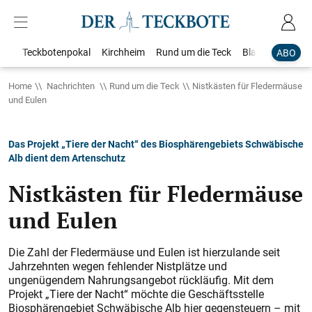
Teckbotenpokal
Kirchheim
Rund um die Teck
Blaulicht
Loka
ABO
Home
Nachrichten
Rund um die Teck
Nistkästen für Fledermäuse
und Eulen
Das Projekt „Tiere der Nacht“ des Biosphärengebiets Schwäbische
Alb dient dem Artenschutz
Nistkästen für Fledermäuse
und Eulen
Die Zahl der Fledermäuse und Eulen ist hierzulande seit
Jahrzehnten wegen fehlender Nistplätze und
ungenügendem Nahrungsangebot rückläufig. Mit dem
Projekt „Tiere der Nacht“ möchte die Geschäftsstelle
Biosphärengebiet Schwäbische Alb hier gegensteuern – mit