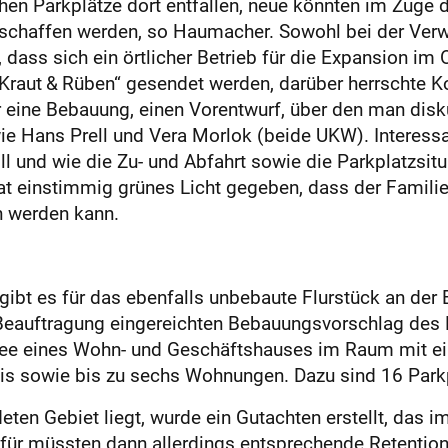
chen Parkplätze dort entfallen, neue könnten im Zuge
geschaffen werden, so Haumacher. Sowohl bei der Ver
ass sich ein örtlicher Betrieb für die Expansion im Or
 „Kraut & Rüben“ gesendet werden, darüber herrschte 
 eine Bebauung, einen Vorentwurf, über den man disku
ie Hans Prell und Vera Morlok (beide UKW). Interessan
 und wie die Zu- und Abfahrt sowie die Parkplatzsitu
t einstimmig grünes Licht gegeben, dass der Famili
 werden kann.
 gibt es für das ebenfalls unbebaute Flurstück an der
 Beauftragung eingereichten Bebauungsvorschlag des B
 Idee eines Wohn- und Geschäftshauses im Raum mit 
xis sowie bis zu sechs Wohnungen. Dazu sind 16 Park
en Gebiet liegt, wurde ein Gutachten erstellt, das im
afür müssten dann allerdings entsprechende Retentio