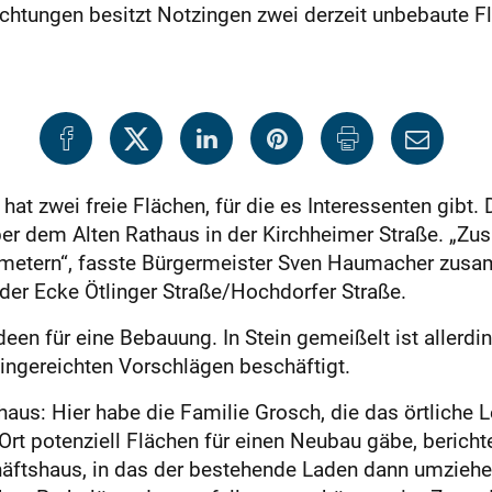
chtungen besitzt Notzingen zwei derzeit unbebaute F
t zwei freie Flächen, für die es Interessenten gibt. D
über dem Alten Rathaus in der Kirchheimer Straße. „Zu
metern“, fasste Bürgermeister Sven Haumacher zusa
 der Ecke Ötlinger Straße/Hochdorfer Straße.
Ideen für eine Bebauung. In Stein gemeißelt ist allerd
 eingereichten Vorschlägen beschäftigt.
aus: Hier habe die Familie Grosch, die das örtliche 
 Ort potenziell Flächen für einen Neubau gäbe, beric
häftshaus, in das der bestehende Laden dann umziehe