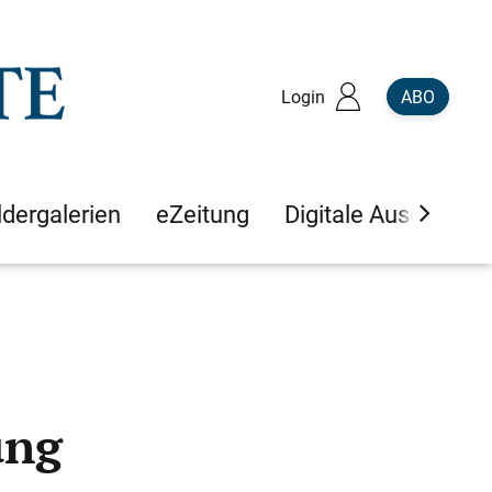
Login
ABO
ldergalerien
eZeitung
Digitale Ausgaben
ung