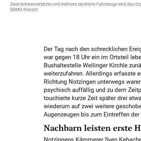
Zwei Schwerverletzte und mehrere zerstörte Fahrzeuge sind das Erge
SDMG/Kaczor
Der Tag nach den schrecklichen Erei
war gegen 18 Uhr ein im Ortsteil leb
Bushaltestelle Wellinger Kirchle zun
weiterzufahren. Allerdings erfasste 
Richtung Notzingen unterwegs waren u
psychisch auffällig und zu dem Zeitp
touchierte kurze Zeit später drei et
wiederum auf zwei weitere geschoben
Augenzeugen bis zum Eintreffen der 
Nachbarn leisten erste H
Notzingens Kämmerer Sven Kebache 