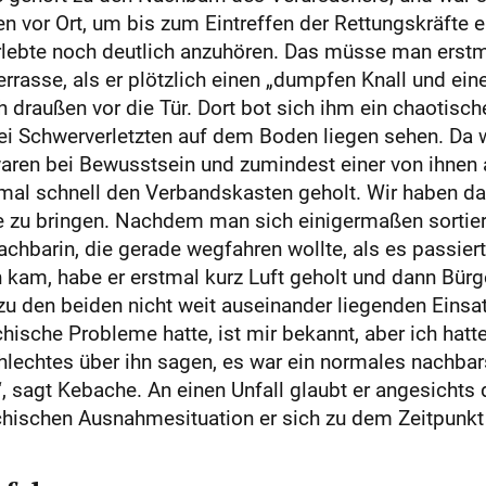
en vor Ort, um bis zum Eintreffen der Rettungskräfte e
lebte noch deutlich anzuhören. Das müsse man erstma
errasse, als er plötzlich einen „dumpfen Knall und eine
 draußen vor die Tür. Dort bot sich ihm ein chaotisch
ei Schwerverletzten auf dem Boden liegen sehen. Da wa
waren bei Bewusstsein und zumindest einer von ihnen
mal schnell den Verbandskasten geholt. Wir haben d
lle zu bringen. Nachdem man sich einigermaßen sortiert
chbarin, die gerade wegfahren wollte, als es passiert
 kam, habe er erstmal kurz Luft geholt und dann Bü
zu den beiden nicht weit auseinander liegenden Einsatzo
ische Probleme hatte, ist mir bekannt, aber ich hatt
hlechtes über ihn sagen, es war ein normales nachbar
, sagt Kebache. An einen Unfall glaubt er angesichts
chischen Ausnahmesituation er sich zu dem Zeitpunkt 