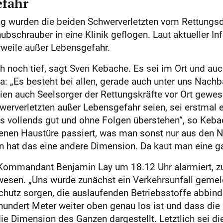
efahr
ng wurden die beiden Schwerverletzten vom Rettungsd
schrauber in eine Klinik geflogen. Laut aktueller I
rweile außer Lebensgefahr.
 noch tief, sagt Sven Kebache. Es sei im Ort und auc
 „Es besteht bei allen, gerade auch unter uns Nachb
n auch Seelsorger der Rettungskräfte vor Ort gewesen
rverletzten außer Lebensgefahr seien, sei erstmal ei
es vollends gut und ohne Folgen überstehen“, so Kebac
genen Haustüre passiert, was man sonst nur aus den 
nn hat das eine andere Dimension. Da kaut man eine g
Kommandant Benjamin Lay um 18.12 Uhr alarmiert, zu
wesen. „Uns wurde zunächst ein Verkehrsunfall gemelde
chutz sorgen, die auslaufenden Betriebsstoffe abbind
hundert Meter weiter oben genau los ist und dass di
e Dimension des Ganzen dargestellt. Letztlich sei di