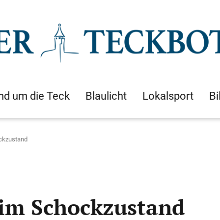
nd um die Teck
Blaulicht
Lokalsport
Bi
ockzustand
 im Schockzustand