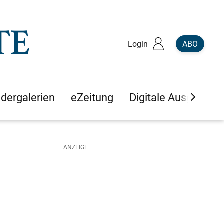
Login
ABO
ldergalerien
eZeitung
Digitale Ausgaben