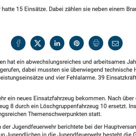
atte 15 Einsätze. Dabei zählen sie neben einem Bran
n hat ein abwechslungsreiches und arbeitsames Jahr
gerufen, dabei mussten sie überwiegend technische Hil
eleistungseinsätze und vier Fehlalarme. 39 Einsatzkrä
hr ein neues Einsatzfahrzeug bekommen. Nach über d
ug 8 durch ein Löschgruppenfahrzeug 10 ersetzt. I
ngsreichen Themenschwerpunkten statt.
ten der Jugendfeuerwehr berichtete bei der Hauptvers
eun Jugendlichen in die Jugendfeuerwehr besteht d