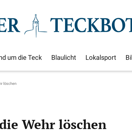
nd um die Teck
Blaulicht
Lokalsport
Bi
hr löschen
die Wehr löschen