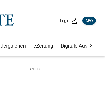
Login
ABO
ldergalerien
eZeitung
Digitale Ausgaben