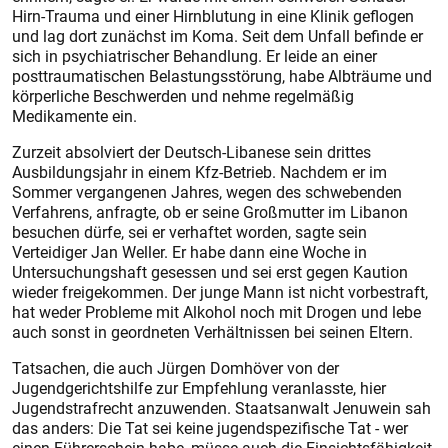
Hirn-Trauma und einer Hirnblutung in eine Klinik geflogen
und lag dort zunächst im Koma. Seit dem Unfall befinde er
sich in psychiatrischer Behandlung. Er leide an einer
posttraumatischen Belastungsstörung, habe Albträume und
körperliche Beschwerden und nehme regelmäßig
Medikamente ein.
Zurzeit absolviert der Deutsch-Libanese sein drittes
Ausbildungsjahr in einem Kfz-Betrieb. Nachdem er im
Sommer vergangenen Jahres, wegen des schwebenden
Verfahrens, anfragte, ob er seine Großmutter im Libanon
besuchen dürfe, sei er verhaftet worden, sagte sein
Verteidiger Jan Weller. Er habe dann eine Woche in
Untersuchungshaft gesessen und sei erst gegen Kaution
wieder freigekommen. Der junge Mann ist nicht vorbestraft,
hat weder Probleme mit Alkohol noch mit Drogen und lebe
auch sonst in geordneten Verhältnissen bei seinen Eltern.
Tatsachen, die auch Jürgen Domhöver von der
Jugendgerichtshilfe zur Empfehlung veranlasste, hier
Jugendstrafrecht anzuwenden. Staatsanwalt Jenuwein sah
das anders: Die Tat sei keine jugendspezifische Tat - wer