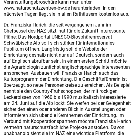
Veranstaltungsbroschüre kann man unter
www.naturschutzzentren-bw.de herunterladen. In den
nächsten Tagen liegt sie in allen Rathäusern kostenlos aus.
Dr. Franziska Harich, die seit vergangenem Jahr im
Chefsessel des NAZ sitzt, hat für die Zukunft interessante
Pläne: Das Nordportal UNESCO-Biosphärenreservat
Schwäbische Alb soll sich stärker für internationales
Publikum öffnen. Langfristig soll die Website der
Einrichtung deshalb nicht nur auf Deutsch, sondern auch
auf Englisch abrufbar sein. In einem ersten Schritt möchte
die Agrarbiologin zunächst englischsprachige Interessenten
ansprechen. Ausbauen will Franziska Harich auch das
Kulturprogramm der Einrichtung. Die Geschäftsführerin ist
überzeugt, so neue Personenkreise zu erreichen. Als Beispiel
nennt sie den Country-Frühschoppen, der mit rockigen
Leckerbissen von 1960 bis 1990 musikalisch Interessierte
am 24. Juni auf die Alb lockt. Sie werfen bei der Gelegenheit
sicher den einen oder anderen Blick in Ausstellungen oder
informieren sich über die Kernthemen der Einrichtung. Im
Verbund mit Kooperationspartnern möchte Franziska Harich
vermehrt naturschutzfachliche Projekte anstoßen. Davon
unabhängig sieht sie im NAZ eine wichtige Plattform, die