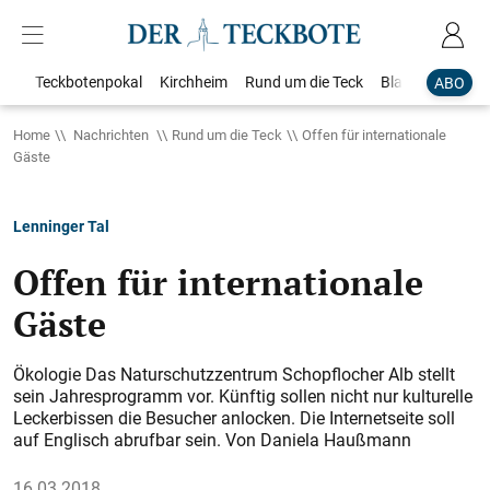
Teckbotenpokal
Kirchheim
Rund um die Teck
Blaulicht
Loka
ABO
Home
Nachrichten
Rund um die Teck
Offen für internationale
Gäste
Lenninger Tal
Offen für internationale
Gäste
Ökologie Das Naturschutzzentrum Schopflocher Alb stellt
sein Jahresprogramm vor. Künftig sollen nicht nur kulturelle
Leckerbissen die Besucher anlocken. Die Internetseite soll
auf Englisch abrufbar sein. Von Daniela Haußmann
16.03.2018