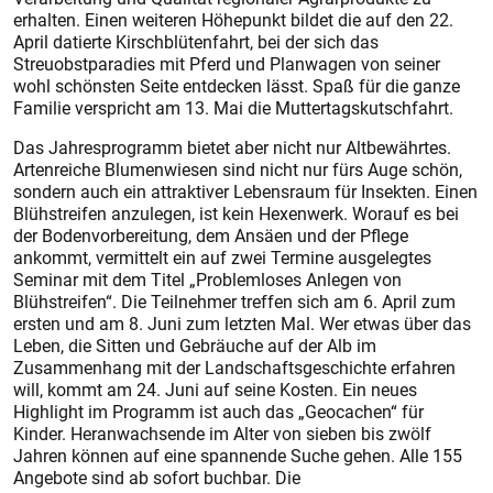
erhalten. Einen weiteren Höhepunkt bildet die auf den 22.
April datierte Kirschblütenfahrt, bei der sich das
Streuobstparadies mit Pferd und Planwagen von seiner
wohl schönsten Seite entdecken lässt. Spaß für die ganze
Familie verspricht am 13. Mai die Muttertagskutschfahrt.
Das Jahresprogramm bietet aber nicht nur Altbewährtes.
Artenreiche Blumenwiesen sind nicht nur fürs Auge schön,
sondern auch ein attraktiver Lebensraum für Insekten. Einen
Blühstreifen anzulegen, ist kein Hexenwerk. Worauf es bei
der Bodenvorbereitung, dem Ansäen und der Pflege
ankommt, vermittelt ein auf zwei Termine ausgelegtes
Seminar mit dem Titel „Problemloses Anlegen von
Blühstreifen“. Die Teilnehmer treffen sich am 6. April zum
ersten und am 8. Juni zum letzten Mal. Wer etwas über das
Leben, die Sitten und Gebräuche auf der Alb im
Zusammenhang mit der Landschaftsgeschichte erfahren
will, kommt am 24. Juni auf seine Kosten. Ein neues
Highlight im Programm ist auch das „Geocachen“ für
Kinder. He­ranwachsende im Alter von sieben bis zwölf
Jahren können auf eine spannende Suche gehen. Alle 155
Angebote sind ab sofort buchbar. Die