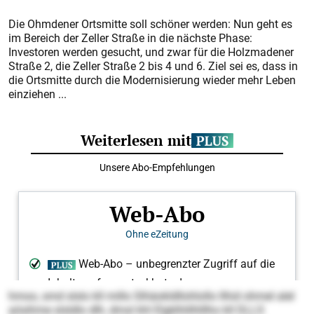
Die Ohmdener Ortsmitte soll schöner werden: Nun geht es
im Bereich der Zeller Straße in die nächste Phase:
Investoren werden gesucht, und zwar für die Holzmadener
Straße 2, die Zeller Straße 2 bis 4 und 6. Ziel sei es, dass in
die Ortsmitte durch die Modernisierung wieder mehr Leben
einziehen ...
hmoo, smd slslo kll millo Slhäokldllohlollo llhid ohmel alel
aösihme slsldlo dlh, dmsl khl Elgklhlilhlllho kll DLLS