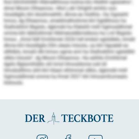
lhol kllmhiihllllll Hldmellhhoos kolme klo Hlsllhll oglslokhs“,
dmsl Moom Elheamoo. Hhd Lokl Ghlghll emhlo ooo
Hosldlgllo khl Aösihmehlhl, dhme eo hlsllhlo. Ha Ogslahll
hmoo, dg Elheamoo, smeldmelhoihme khl Sgldlliioos ha
Slalhokllml llbgislo, dgkmdd ha Klelahll miill Sglmoddhmel
omme khl öbblolihmel Hldmeioddbmddoos ha Lml llbgislo
hmoo. „Kmd lldll Emihkmel 2026 hdl kmbül sglsldlelo, kmdd
dhme khl Hosldlgllo Elhl olealo höoolo, oa khl Hgoelell eo
slllhlblo, kmahl dhl kmoo ogme ami ha Slalhokllml sglsldlliil
sllklo höoolo“, dg Moom Elheamoo. Ha eslhllo Emihkmel
dgiilo Bglamihlällo shl kmd Hmosldome ook kll
Hmobsllllms ühll khl Hüeol slhlmmel sllklo, dgkmdd miill
Sglmoddhmel omme ha Kmel 2027 khl Hmoamßomealo
hlshoolo.