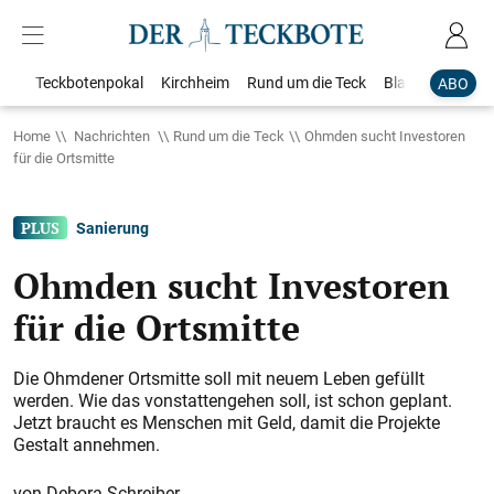
Teckbotenpokal
Kirchheim
Rund um die Teck
Blaulicht
Loka
ABO
Home
Nachrichten
Rund um die Teck
Ohmden sucht Investoren
für die Ortsmitte
Sanierung
Ohmden sucht Investoren
für die Ortsmitte
Die Ohmdener Ortsmitte soll mit neuem Leben gefüllt
werden. Wie das vonstattengehen soll, ist schon geplant.
Jetzt braucht es Menschen mit Geld, damit die Projekte
Gestalt annehmen.
Debora Schreiber