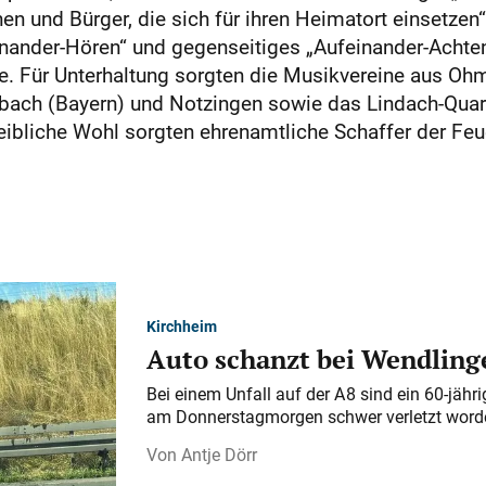
en und Bürger, die sich für ihren Heimatort einsetzen
inander-Hören“ und gegenseitiges „Aufeinander-Achten“
 Für Unterhaltung sorgten die Musikvereine aus Ohmd
bach (Bayern) und Notzingen sowie das Lindach-Quart
 leibliche Wohl sorgten ehrenamtliche Schaffer der F
Kirchheim
Auto schanzt bei Wendlinge
Bei einem Unfall auf der A 8 sind ein 60-jähr
am Donnerstagmorgen schwer verletzt word
Antje Dörr