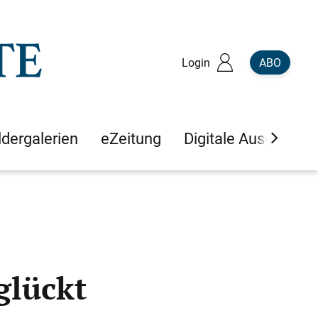
Login
ABO
ldergalerien
eZeitung
Digitale Ausgaben
glückt