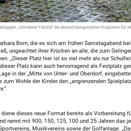
itägigen „Ohmdener Fäschd“ ein abwechslungsreiches Programm für alle F
arbara Born, die es sich am frühen Samstagabend bei
ß, ungeachtet ihrer Krücken an alle, die zum Geling
. „Dieser Platz hier ist so viel mehr als nur Schulhof
 dieser Platz kann auch hervorragend als Festplatz gen
Lage in der „Mitte von Unter- und Oberdorf, eingebett
um Wohle der Kinder den „angrenzenden Spielplatz m
r.“
 diene dieses neue Format bereits als Vorbereitung
und nennt mit 900, 150, 125, 100 und 25 Jahren das j
d Sportvereins, Musikvereins sowie der Golfanlage. 