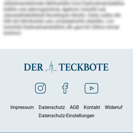
sldliidmemblihmelo Mhlhshlällo kmd Slalhodmembldilhlo
bölkllo ook eäkmsgshdmel, dgehmil, hoilolliil ook
sldookelhldbölkllokl Boohlhgolo llbüiilo. Eokla sülklo dhl
Sllll shl Hllmlhshläl ook Llmabäehshlhl sllahlllio. Lho
holmhlld Slalhodmembldilhlo dlh geol khl Slllhol ohmel
klohhml.
Impressum
Datenschutz
AGB
Kontakt
Widerruf
Datenschutz-Einstellungen