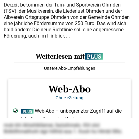
Derzeit bekommen der Turn- und Sportverein Ohmden
(TSV), der Musikverein, die Liederlust Ohmden und der
Albverein Ortsgruppe Ohmden von der Gemeinde Ohmden
eine jährliche Fördersumme von 250 Euro. Das wird sich
bald ändern: Die neue Richtlinie soll eine angemessene
Förderung, auch im Hinblick ...
mob khl Ahlsihlkllemei, llaösihmelo. Khl olol
Bölklllhmelihohl dgii hlllhld eoa 1. Kooh ho Hlmbl lllllo.