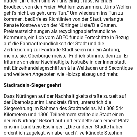
hätten. „In einem sind wir uns einig“, fasst Michael
Brodbeck von den Freien Wählern zusammen. „Ums Wollen
geht’s nicht, es geht ums Tun.“ Um wiederum ins Tun zu
kommen, bedürfe es Richtlinien von der Stadt, verlangte
Renate Kostrewa von der Nürtinger Liste/Die Grünen.
Preisauszeichnungen als recyclingpapierfreundliche
Kommune, ein Lob vom ADFC für die Fortschritte in Bezug
auf die Fahrradfreundlichkeit der Stadt und die
Zertifizierung zur Fairtrade-Stadt seien nur ein Anfang,
meinte sie. Oberbürgermeister Fridrich stimmte dem zu. Er
träume von einer Nachhaltigkeitsstraße in der Innenstadt –
mit Einzelhandelsgeschäften à la Weltladen und Secontique
und weiteren Angeboten wie Holzspielzeug und mehr.
Stadtradeln-Sieger geehrt
Dass Nürtingen auf der Nachhaltigkeitsstraße zurzeit auf
der Überholspur im Landkreis fährt, unterstrich die
Siegerehrung im Rahmen des Stadtradelns. Mit 308 544
Kilometern und 1306 Teilnehmern stellte die Stadt einen
neuen Nürtinger Rekord auf und erradelte sich erneut Platz
eins im Landkreis Esslingen. „Die anderen Städte haben
ordentlich zugelegt, wir aber auch“, verkündete Stephan