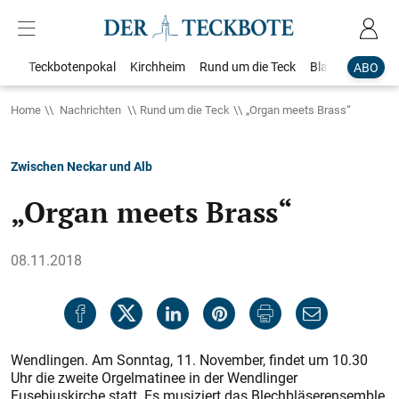
Teckbotenpokal
Kirchheim
Rund um die Teck
Blaulicht
Loka
ABO
Home
Nachrichten
Rund um die Teck
„Organ meets Brass“
Zwischen Neckar und Alb
„Organ meets Brass“
08.11.2018
Wendlingen. Am Sonntag, 11. November, findet um 10.30
Uhr die zweite Orgelmatinee in der Wendlinger
Eusebiuskirche statt. Es musiziert das Blechbläserensemble