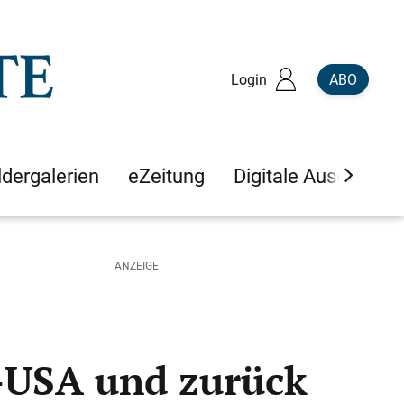
Login
ABO
ldergalerien
eZeitung
Digitale Ausgaben
-USA und zurück