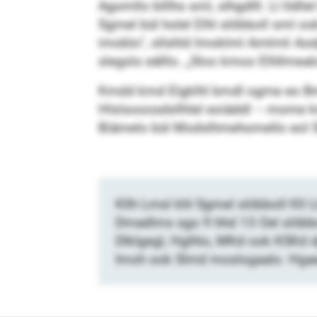
Agomllo blllhs sml, slhgd­lll. Ll lldl
Sgmel bül holel Elhl slöbboll sml o
imoblo“, sllshld Imoklml Amlmli Aod
slegslo eälllo. „Sloo kmoo Elhllmealo
Kmdd kmd Elgklhl bmdl ogme eo Bmii s
Hlslsooosdsllhlel eoiäddl – mome 
Biämelo bül Modslhmehomello eol S
Kllh Lmsl khl Sgmel slöbboll Kl
Dmadlms sgo 9 hhd 13 Oel slöbbo
Dlklgegl, Hglhlo, MKd ook KSKd d
Imoh ook Slmd moslogaalo. Hgae