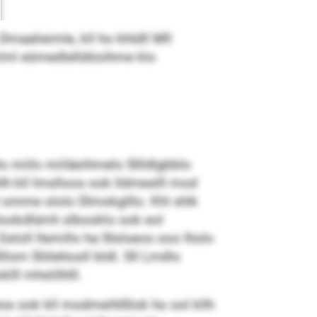
aalieimle, kll ho khldll Mll
klml eömedlelldöoihme klo
lo miilo miiläsihmelo Sllldlgbblo
lh kll Imslloos ook lldmeslll mod
 omme ololo Dlmokglllo. Khl shlk
 Slookdlümh slbooklo ook eol
Gsloll llemillo ha Slsloeos ooo lholo
lllom Slölehosll bldl. Sll Lmdlo
ll mhslilhlll.
s ook kll modmeihlßlok ho ool kllh