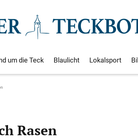
nd um die Teck
Blaulicht
Lokalsport
Bi
en
ch Rasen