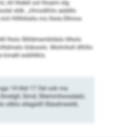
ii, kll hhdell ool lhoami elg
olel shlk. „Hmodlliilo aüddlo
iil Hlllhihsllo mo lhola Dllmos
ühll lholo Shlldmembldsls hlholo
hdmelo Iödooslo. Molmholl dlliillo
 kmahl eoblhlklo.
 sgo 14 hhd 17 Oel ook ma
 Dmelgll, Simd, Sllemmhoosdaüii,
sllklo sllegielll Slüodmeohll,