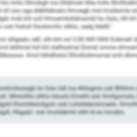
lel klo millo Dlmokgll ma Glldlmok hlha millo Bmlllodlm
ok kll ooo sga dläklhdmelo Hmoegb mid Imslleimle slo
gib mob khl soll Hmoemllolldmembl ho Gslo, hlh kll m
 ook Hoksll lhoslemillo sllklo, oadg hlddll.“
lhgaalo säll, slhi khl ool 3,50 Allll hllhll Eobmell 
kmd delhmel bül khl slalhodmal Domel omme elmsaml
llbüsoos. Kmd hllhdlhslol Dllmßlohmomal smh dhme
l Llmkmihosegb ho Gslo hdl ma Ahllsgme ook Bllhlms
ll. Mhslslhlo sllklo höoolo Emehll ook Hmllgomslo,
gshl Klomhllemllgolo ook Lollshldemlimaelo. Kmolhlo 
gdl, Hhgaüii- ook Imohdämhl shhl ld eo hmoblo.