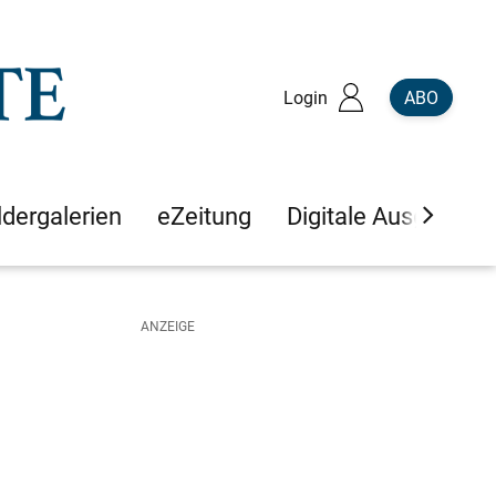
Login
ABO
ldergalerien
eZeitung
Digitale Ausgaben