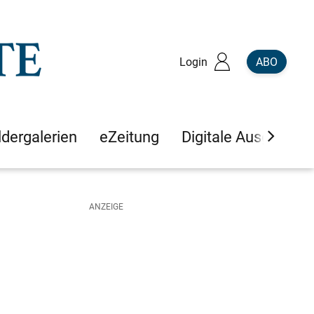
Login
ABO
ldergalerien
eZeitung
Digitale Ausgaben