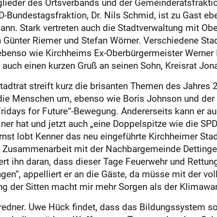
ieder des Ortsverbands und der Gemeinderatsfraktion 
D-Bundestagsfraktion, Dr. Nils Schmid, ist zu Gast e
. Stark vertreten auch die Stadtverwaltung mit Obe
 Günter Riemer und Stefan Wörner. Verschiedene Stad
ebenso wie Kirchheims Ex-Oberbürgermeister Werner H
 auch einen kurzen Gruß an seinen Sohn, Kreisrat Jon
trat streift kurz die brisanten Themen des Jahres 20
e Menschen um, ebenso wie Boris Johnson und der Bre
ridays for Future“-Bewegung. Andererseits kann er au
er hat und jetzt auch „eine Doppelspitze wie die SPD“
nst lobt Kenner das neu eingeführte Kirchheimer Stadtt
er Zusammenarbeit mit der Nachbargemeinde Dettingen
ert ihn daran, dass dieser Tage Feuerwehr und Rett
en“, appelliert er an die Gäste, da müsse mit der vo
ng der Sitten macht mir mehr Sorgen als der Klimawan
redner. Uwe Hück findet, dass das Bildungssystem so „g