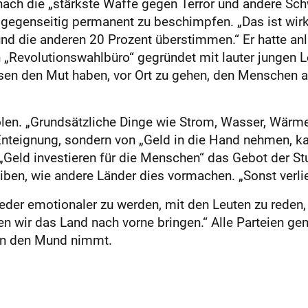
 nach die „stärkste Waffe gegen Terror und andere Schw
egenseitig permanent zu beschimpfen. „Das ist wirklic
d die anderen 20 Prozent überstimmen.“ Er hatte anl
 „Revolutionswahlbüro“ gegründet mit lauter jungen L
en den Mut haben, vor Ort zu gehen, den Menschen a
ckholen. „Grundsätzliche Dinge wie Strom, Wasser, Wär
Enteignung, sondern von „Geld in die Hand nehmen, ka
„Geld investieren für die Menschen“ das Gebot der S
iben, wie andere Länder dies vormachen. „Sonst verlie
eder emotionaler zu werden, mit den Leuten zu reden,
 wir das Land nach vorne bringen.“ Alle Parteien gem
 in den Mund nimmt.