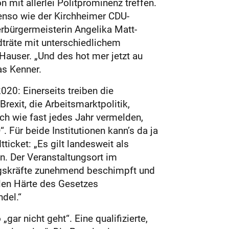
mit allerlei Politprominenz treffen.
benso wie der Kirchheimer CDU-
rbürgermeisterin Angelika Matt-
träte mit unterschiedlichem
auser. „Und des hot mer jetzt au
as Kenner.
20: Einerseits treiben die
xit, die Arbeitsmarktpolitik,
ch wie fast jedes Jahr vermelden,
. Für beide Institutionen kann’s da ja
icket: „Es gilt landesweit als
. Der Veranstaltungsort im
ungskräfte zunehmend beschimpft und
llen Härte des Gesetzes
del.“
ar nicht geht“. Eine qualifizierte,