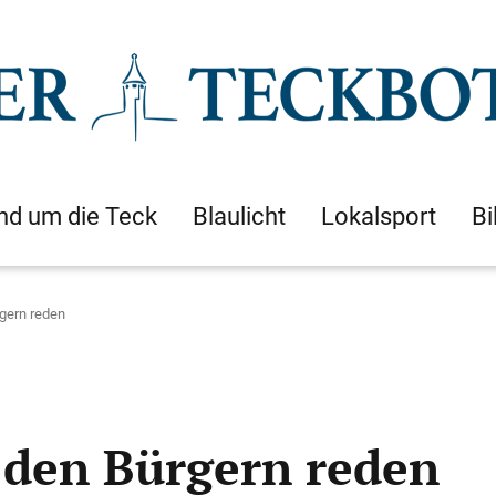
nd um die Teck
Blaulicht
Lokalsport
Bi
rgern reden
t den Bürgern reden