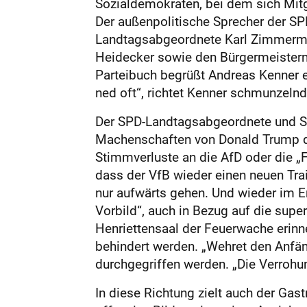
Sozialdemokraten, bei dem sich Mitgl
Der außenpolitische Sprecher der SP
Landtagsabgeordnete Karl Zimmermann
Heidecker sowie den Bürgermeistern
Parteibuch begrüßt Andreas Kenner 
ned oft“, richtet Kenner schmunzelnd
Der SPD-Landtagsabgeordnete und Stad
Machenschaften von Donald Trump di
Stimmverluste an die AfD oder die „F
dass der VfB wieder einen neuen Train
nur aufwärts gehen. Und wieder im Er
Vorbild“, auch in Bezug auf die sup
Henriettensaal der Feuerwache erinn
behindert werden. „Wehret den Anfäng
durchgegriffen werden. „Die Verrohu
In diese Richtung zielt auch der Gast