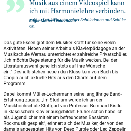
Musik aus einem Videospiel kann
ich ​​​​​​mit Harmonielehre verbinden.
geht auf die Wünsche seiner Schülerinnen und Schüler
Edgar Müller-Lechermann
ein.
Das gute Essen gibt dem Musiker Kraft für seine vielen
Aktivitäten. Neben seiner Arbeit als Klavierpädagoge an der
Musikschule Wernau unterrichtet er zahlreiche Privatschüler.
„Ich möchte Begeisterung für die Musik wecken. Bei der
Literaturauswahl gehe ich stets auf ihre Wünsche
ein.“ Deshalb stehen neben den Klassikern von Bach bis
Chopin auch aktuelle Hits aus den Charts auf dem
Programm.
Dabei kommt Müller-Lechermann seine langjährige Band-
Erfahrung zugute. „Im Studium wurde ich an der
Musikhochschule Stuttgart von Professor Bernhard Kistler
in klassischem Klavier ausgebildet. Früher schon habe ich
als Jugendlicher mit einem befreundeten Bassisten
Rockmusik gespielt“, erinnert sich der Musiker, der von den
damals angesagten Hits von Deep Purple oder Led Zeppelin