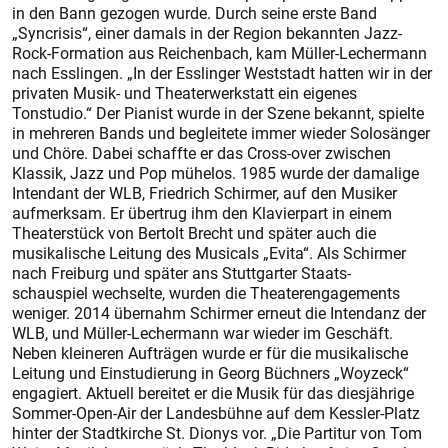
in den Bann gezogen wurde. Durch seine erste Band
„Syncrisis“, einer damals in der Region bekannten Jazz-
Rock-Formation aus Reichenbach, kam Müller-Lechermann
nach Esslingen. „In der Esslinger Weststadt hatten wir in der
privaten Musik- und Theaterwerkstatt ein eigenes
Tonstudio.“ Der Pianist wurde in der Szene bekannt, spielte
in mehreren Bands und begleitete immer wieder Solosänger
und Chöre. Dabei schaffte er das Cross-over zwischen
Klassik, Jazz und Pop mühelos. 1985 wurde der damalige
Intendant der WLB, Friedrich Schirmer, auf den Musiker
aufmerksam. Er übertrug ihm den Klavierpart in einem
Theaterstück von Bertolt Brecht und später auch die
musikalische Leitung des Musicals „Evita“. Als Schirmer
nach Freiburg und später ans Stuttgarter Staats-
schauspiel wechselte, wurden die Theaterengagements
weniger. 2014 übernahm Schirmer erneut die Intendanz der
WLB, und Müller-Lechermann war wieder im Geschäft.
Neben kleineren Aufträgen wurde er für die musikalische
Leitung und Einstudierung in Georg Büchners „Woyzeck“
engagiert. Aktuell bereitet er die Musik für das diesjährige
Sommer-Open-Air der Landesbühne auf dem Kessler-Platz
hinter der Stadtkirche St. Dionys vor. „Die Partitur von Tom