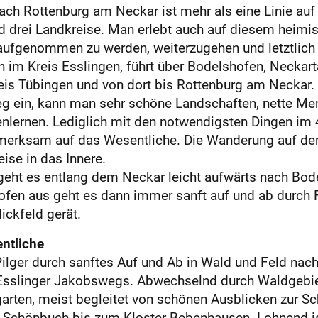
h Rottenburg am ­Neckar ist mehr als eine Linie auf 
 drei Landkreise. Man erlebt auch auf diesem heimis
, aufgenommen zu werden, weiterzugehen und letztl
n im Kreis Esslingen, führt über Bodelshofen, Neckart
eis Tübingen und von dort bis Rottenburg am Neckar.
g ein, kann man sehr schöne Landschaften, nette Me
lernen. Lediglich mit den notwendigsten Dingen im 4
fmerksam auf das Wesentliche. Die Wanderung auf 
ise in das Innere.
geht es entlang dem Ne­ckar leicht aufwärts nach Bo
ofen aus geht es dann immer sanft auf und ab durch 
ickfeld gerät.
ntliche
lger durch sanftes Auf und Ab in Wald und Feld nach N
 Esslinger Jakobswegs. Abwechselnd durch Waldgebiet
arten, meist begleitet von schönen Ausblicken zur S
chönbuch bis zum Kloster Bebenhausen. Lohnend ist 