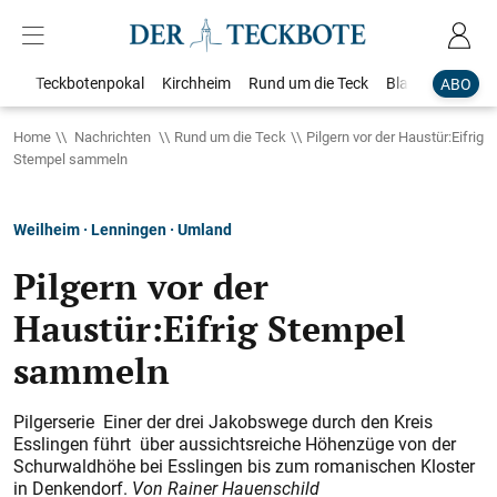
Teckbotenpokal
Kirchheim
Rund um die Teck
Blaulicht
Loka
ABO
Home
Nachrichten
Rund um die Teck
Pilgern vor der Haustür:Eifrig
Stempel sammeln​​​​​​​
Weilheim · Lenningen · Umland
Pilgern vor der
Haustür:Eifrig Stempel
sammeln​​​​​​​
Pilgerserie Einer der drei Jakobswege durch den Kreis
Esslingen führt über aussichtsreiche Höhenzüge von der
Schurwaldhöhe bei Esslingen bis zum romanischen Kloster
in Denkendorf.
Von Rainer Hauenschild