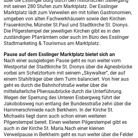
über die Esslinger Burg durch den historischen Sailergang
mit seinen 280 Stufen zum Marktplatz. Der Esslinger
Marktplatz lädt zum Verweilen ein mit tollen Gastronomien,
umgeben von alten Fachwerkhäusern sowie den Kirchen
Frauenkirche, Münster St.Paul und Stadtkirche St. Dionys.
Die Pilgerstempel der jeweiligen Kirchen gibt es in den
zuständigen Pfarrämtern oder auch im Büro des Esslinger
Stadtmarketing & Tourismus am Marktplatz.
Pause auf dem Esslinger Marktplatz bietet sich an
Nach einer ausgiebigen Pause geht es nun weiter vom
Westportal der Stadtkirche St. Dionys über die Agnesbrücke
vorbei am Schelztortum mit seinem „Skywalker“, der auf
einem Stahlträger über dem Turm balanciert. Von hier aus
geht es durch die Bahnhofstraße weiter über die
mittelalterliche Pliensaubrücke durch die Unterführung.
Wegen der Sperrung des Unteren Eisbergweg führt der
Jakobobsweg nun entlang der Bundesstraße zehn über die
Hammerschmiede nach Berkheim. In der Kirche St.
Michaelis liegt dann auch schon einen weiteren
Pilgerstempel bereit. Einen weiteren Pilgerstempel gibt es
auch in der Kirche St. Maria.Nach einer kleinen
Verweilpause in Berkheim geht es nun weiter über die Felder