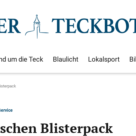
nd um die Teck
Blaulicht
Lokalsport
Bi
listerpack
ervice
schen Blisterpack