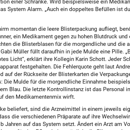
nktion einer Schranke. Wird beispielsweise ein Medik
das System Alarm. „Auch ein doppeltes Befüllen ist d
chirm momentan die leere Blisterpackung aufliegt, ben
dünner, ein Medikament gegen zu hohen Blutdruck un
en die Blisterblasen für die morgendliche und die 
abi Müller füllt daraufhin in jede Mulde eine Pille. „
otes Licht“, erklärt ihre Kollegin Karin Schott. Jeder S
apparat festgehalten. Die Fehlerquote geht laut Andr
nd auf der Rückseite der Blisterkarten die Verpackun
ls: Die Mulde für die morgendliche Einnahme beispiel
gem Blau. Die letzte Kontrollinstanz ist das Personal
auf den Medikamentenmix wirft.
ke beliefert, sind die Arzneimittel in einem jeweils e
dass die verschiedenen Präparate auf ihre Wechselwir
lb Jahren auf das System setzt. Ändert ein Arzt am V