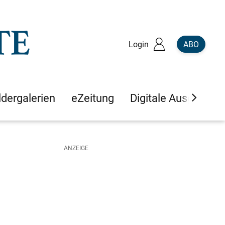
Login
ABO
ldergalerien
eZeitung
Digitale Ausgaben