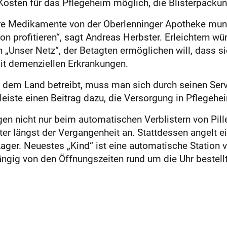
 Kosten für das Pflegeheim möglich, die Blisterpacku
re Medikamente von der Oberlenninger Apotheke mundg
 profitieren“, sagt Andreas Herbster. Erleichtern wü
n „Unser Netz“, der Betagten ermöglichen will, dass s
t demenziellen Erkrankungen.
em Land betreibt, muss man sich durch seinen Servic
eiste einen Beitrag dazu, die Versorgung in Pflegehe
en nicht nur beim automatischen Verblistern von Pille
er längst der Vergangenheit an. Stattdessen angelt 
r. Neuestes „Kind“ ist eine automatische Station vor
gig von den Öffnungszeiten rund um die Uhr bestellt