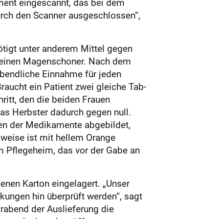
ament eingescannt, das bei dem
urch den Scanner ausgeschlossen“,
ötigt unter anderem Mittel gegen
d einen Magenschoner. Nach dem
abendliche Einnahme für jeden
Braucht ein Patient zwei gleiche Tab­
chritt, den die beiden Frauen
eas Herbster dadurch gegen null.
gen der Medikamente abgebildet,
sweise ist mit hellem Orange
 im Pflegeheim, das vor der Gabe an
igenen Karton eingelagert. „Unser
kungen hin überprüft werden“, sagt
orabend der Auslieferung die